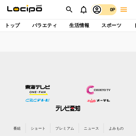
0P
トップ
バラエティ
生活情報
スポーツ
番組
ショート
プレミアム
ニュース
よみもの