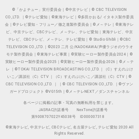
©「かよチュー」実行委員会｜©中京テレビ｜© CBC TELEVISION
CO.,LTD. ｜©テレビ愛知｜©東海テレビ｜©多田かおる/ イタキス製作委員
会｜©テレビ愛知・フリュー／徹之進製作委員会｜©メ～テレ｜©東海テレ
ビ、中京テレビ、CBCテレビ、メ～テレ、テレビ愛知｜東海テレビ、中京
テレビ、CBCテレビ、メ～テレ、テレビ愛知｜© Studio Ghibli｜©CBC
TELEVISION CO.,LTD.｜©2023 二月 公/KADOKAWA/声優ラジオのウラオ
モテ製作委員会｜©東海テレビ事業｜©実験ヒーロー製作委員会2024｜©
実験ヒーロー製作委員会2025｜©実験ヒーロー製作委員会2026｜©メ～テ
レ ｜©TOKAI TELEVISION BROADCASTING CO.,LTD.｜（C）すえのぶけ
いこ／講談社（C）CTV ｜（C）すえのぶけいこ／講談社（C）CTV｜©
CBC TELEVISION CO.,LTD. ｜ ｜© CBC TELEVISION CO.,LTD. ｜©ヴァン
ガードプロジェクト ©VG15th｜©メ～テレNEXT／ダンスチャンネル
各ページに掲載の記事・写真の無断転用を禁じます。
JASRAC許諾番号
NexTone許諾番号
第9008707022Y45038号
ID000007318
©東海テレビ, 中京テレビ, CBCテレビ, 名古屋テレビ, テレビ愛知 2020 All
Rights Reserved.