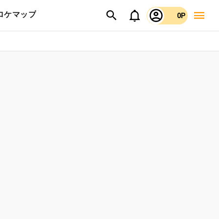
ロケマップ
0P