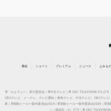
番組
ショート
プレミアム
ニュース
よみも
©「かよチュー」実行委員会｜©中京テレビ｜© CBC TELEVISION C
CBCテレビ、メ～テレ、テレビ愛知｜東海テレビ、中京テレビ、CBCテレビ、メ～テレ、テ
業｜©実験ヒーロー製作委員会2024｜©実験ヒーロー製作委員会2025｜©実験ヒーロー
こ／講談社（C）CTV｜© CBC TELEVISION