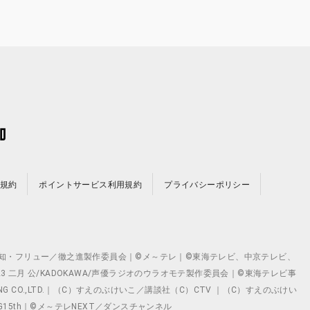
規約
ポイントサービス利用規約
プライバシーポリシー
©テレビ愛知・フリュー／徹之進製作委員会｜©メ～テレ｜©東海テレビ、中京テレビ、
©2023 二月 公/KADOKAWA/声優ラジオのウラオモテ製作委員会｜©東海テレビ事
ING CO.,LTD.｜（C）すえのぶけいこ／講談社（C）CTV ｜（C）すえのぶけい
クト ©VG15th｜©メ～テレNEXT／ダンスチャンネル