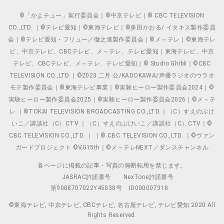
©「かよチュー」実行委員会｜©中京テレビ｜© CBC TELEVISION
CO.,LTD. ｜©テレビ愛知｜©東海テレビ｜©多田かおる/ イタキス製作委員
会｜©テレビ愛知・フリュー／徹之進製作委員会｜©メ～テレ｜©東海テレ
ビ、中京テレビ、CBCテレビ、メ～テレ、テレビ愛知｜東海テレビ、中京
テレビ、CBCテレビ、メ～テレ、テレビ愛知｜© Studio Ghibli｜©CBC
TELEVISION CO.,LTD.｜©2023 二月 公/KADOKAWA/声優ラジオのウラオ
モテ製作委員会｜©東海テレビ事業｜©実験ヒーロー製作委員会2024｜©
実験ヒーロー製作委員会2025｜©実験ヒーロー製作委員会2026｜©メ～テ
レ ｜©TOKAI TELEVISION BROADCASTING CO.,LTD.｜（C）すえのぶけ
いこ／講談社（C）CTV ｜（C）すえのぶけいこ／講談社（C）CTV｜©
CBC TELEVISION CO.,LTD. ｜ ｜© CBC TELEVISION CO.,LTD. ｜©ヴァン
ガードプロジェクト ©VG15th｜©メ～テレNEXT／ダンスチャンネル
各ページに掲載の記事・写真の無断転用を禁じます。
JASRAC許諾番号
NexTone許諾番号
第9008707022Y45038号
ID000007318
©東海テレビ, 中京テレビ, CBCテレビ, 名古屋テレビ, テレビ愛知 2020 All
Rights Reserved.