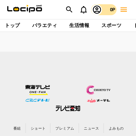
0P
トップ
バラエティ
生活情報
スポーツ
番組
ショート
プレミアム
ニュース
よみもの