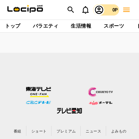
0P
トップ
バラエティ
生活情報
スポーツ
番組
ショート
プレミアム
ニュース
よみもの