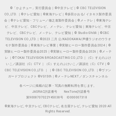
©「かよチュー」実行委員会｜©中京テレビ｜© CBC TELEVISION
CO.,LTD. ｜©テレビ愛知｜©東海テレビ｜©多田かおる/ イタキス製作委員
会｜©テレビ愛知・フリュー／徹之進製作委員会｜©メ～テレ｜©東海テレ
ビ、中京テレビ、CBCテレビ、メ～テレ、テレビ愛知｜東海テレビ、中京
テレビ、CBCテレビ、メ～テレ、テレビ愛知｜© Studio Ghibli｜©CBC
TELEVISION CO.,LTD.｜©2023 二月 公/KADOKAWA/声優ラジオのウラオ
モテ製作委員会｜©東海テレビ事業｜©実験ヒーロー製作委員会2024｜©
実験ヒーロー製作委員会2025｜©実験ヒーロー製作委員会2026｜©メ～テ
レ ｜©TOKAI TELEVISION BROADCASTING CO.,LTD.｜（C）すえのぶけ
いこ／講談社（C）CTV ｜（C）すえのぶけいこ／講談社（C）CTV｜©
CBC TELEVISION CO.,LTD. ｜ ｜© CBC TELEVISION CO.,LTD. ｜©ヴァン
ガードプロジェクト ©VG15th｜©メ～テレNEXT／ダンスチャンネル
各ページに掲載の記事・写真の無断転用を禁じます。
JASRAC許諾番号
NexTone許諾番号
第9008707022Y45038号
ID000007318
©東海テレビ, 中京テレビ, CBCテレビ, 名古屋テレビ, テレビ愛知 2020 All
Rights Reserved.