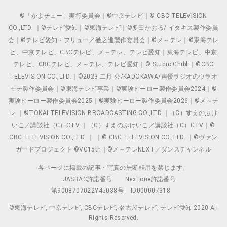
©「かよチュー」実行委員会｜©中京テレビ｜© CBC TELEVISION
CO.,LTD. ｜©テレビ愛知｜©東海テレビ｜©多田かおる/ イタキス製作委員
会｜©テレビ愛知・フリュー／徹之進製作委員会｜©メ～テレ｜©東海テレ
ビ、中京テレビ、CBCテレビ、メ～テレ、テレビ愛知｜東海テレビ、中京
テレビ、CBCテレビ、メ～テレ、テレビ愛知｜© Studio Ghibli｜©CBC
TELEVISION CO.,LTD.｜©2023 二月 公/KADOKAWA/声優ラジオのウラオ
モテ製作委員会｜©東海テレビ事業｜©実験ヒーロー製作委員会2024｜©
実験ヒーロー製作委員会2025｜©実験ヒーロー製作委員会2026｜©メ～テ
レ ｜©TOKAI TELEVISION BROADCASTING CO.,LTD.｜（C）すえのぶけ
いこ／講談社（C）CTV ｜（C）すえのぶけいこ／講談社（C）CTV｜©
CBC TELEVISION CO.,LTD. ｜ ｜© CBC TELEVISION CO.,LTD. ｜©ヴァン
ガードプロジェクト ©VG15th｜©メ～テレNEXT／ダンスチャンネル
各ページに掲載の記事・写真の無断転用を禁じます。
JASRAC許諾番号
NexTone許諾番号
第9008707022Y45038号
ID000007318
©東海テレビ, 中京テレビ, CBCテレビ, 名古屋テレビ, テレビ愛知 2020 All
Rights Reserved.