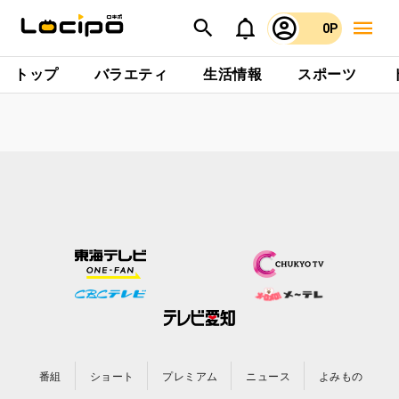
0P
トップ
バラエティ
生活情報
スポーツ
番組
ショート
プレミアム
ニュース
よみもの