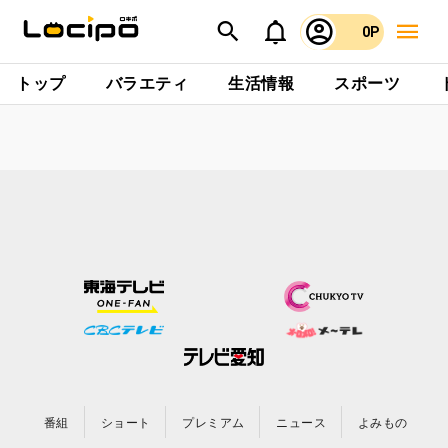
0P
トップ
バラエティ
生活情報
スポーツ
番組
ショート
プレミアム
ニュース
よみもの