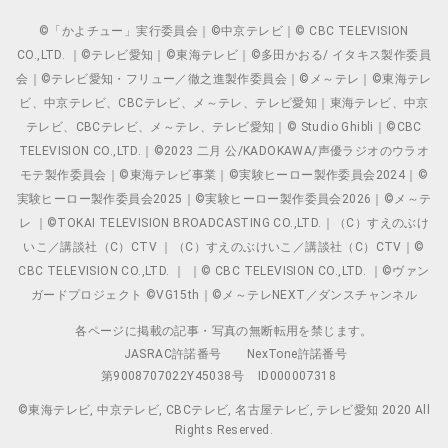
©「かよチュー」実行委員会｜©中京テレビ｜© CBC TELEVISION
CO.,LTD. ｜©テレビ愛知｜©東海テレビ｜©多田かおる/ イタキス製作委員
会｜©テレビ愛知・フリュー／徹之進製作委員会｜©メ～テレ｜©東海テレ
ビ、中京テレビ、CBCテレビ、メ～テレ、テレビ愛知｜東海テレビ、中京
テレビ、CBCテレビ、メ～テレ、テレビ愛知｜© Studio Ghibli｜©CBC
TELEVISION CO.,LTD.｜©2023 二月 公/KADOKAWA/声優ラジオのウラオ
モテ製作委員会｜©東海テレビ事業｜©実験ヒーロー製作委員会2024｜©
実験ヒーロー製作委員会2025｜©実験ヒーロー製作委員会2026｜©メ～テ
レ ｜©TOKAI TELEVISION BROADCASTING CO.,LTD.｜（C）すえのぶけ
いこ／講談社（C）CTV ｜（C）すえのぶけいこ／講談社（C）CTV｜©
CBC TELEVISION CO.,LTD. ｜ ｜© CBC TELEVISION CO.,LTD. ｜©ヴァン
ガードプロジェクト ©VG15th｜©メ～テレNEXT／ダンスチャンネル
各ページに掲載の記事・写真の無断転用を禁じます。
JASRAC許諾番号
NexTone許諾番号
第9008707022Y45038号
ID000007318
©東海テレビ, 中京テレビ, CBCテレビ, 名古屋テレビ, テレビ愛知 2020 All
Rights Reserved.