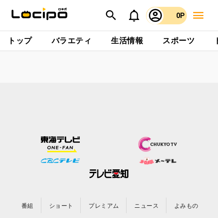
0P
トップ
バラエティ
生活情報
スポーツ
番組
ショート
プレミアム
ニュース
よみもの