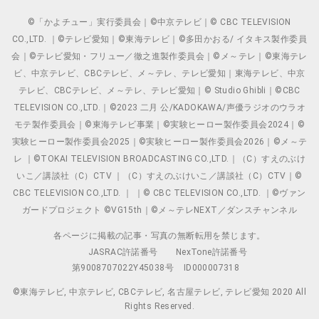
©「かよチュー」実行委員会｜©中京テレビ｜© CBC TELEVISION
CO.,LTD. ｜©テレビ愛知｜©東海テレビ｜©多田かおる/ イタキス製作委員
会｜©テレビ愛知・フリュー／徹之進製作委員会｜©メ～テレ｜©東海テレ
ビ、中京テレビ、CBCテレビ、メ～テレ、テレビ愛知｜東海テレビ、中京
テレビ、CBCテレビ、メ～テレ、テレビ愛知｜© Studio Ghibli｜©CBC
TELEVISION CO.,LTD.｜©2023 二月 公/KADOKAWA/声優ラジオのウラオ
モテ製作委員会｜©東海テレビ事業｜©実験ヒーロー製作委員会2024｜©
実験ヒーロー製作委員会2025｜©実験ヒーロー製作委員会2026｜©メ～テ
レ ｜©TOKAI TELEVISION BROADCASTING CO.,LTD.｜（C）すえのぶけ
いこ／講談社（C）CTV ｜（C）すえのぶけいこ／講談社（C）CTV｜©
CBC TELEVISION CO.,LTD. ｜ ｜© CBC TELEVISION CO.,LTD. ｜©ヴァン
ガードプロジェクト ©VG15th｜©メ～テレNEXT／ダンスチャンネル
各ページに掲載の記事・写真の無断転用を禁じます。
JASRAC許諾番号
NexTone許諾番号
第9008707022Y45038号
ID000007318
©東海テレビ, 中京テレビ, CBCテレビ, 名古屋テレビ, テレビ愛知 2020 All
Rights Reserved.