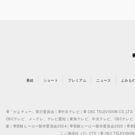
番組
ショート
プレミアム
ニュース
よみも
©「かよチュー」実行委員会｜©中京テレビ｜© CBC TELEVISION C
CBCテレビ、メ～テレ、テレビ愛知｜東海テレビ、中京テレビ、CBCテレビ、メ～テレ、テ
業｜©実験ヒーロー製作委員会2024｜©実験ヒーロー製作委員会2025｜©実験ヒーロー
こ／講談社（C）CTV｜© CBC TELEVISION