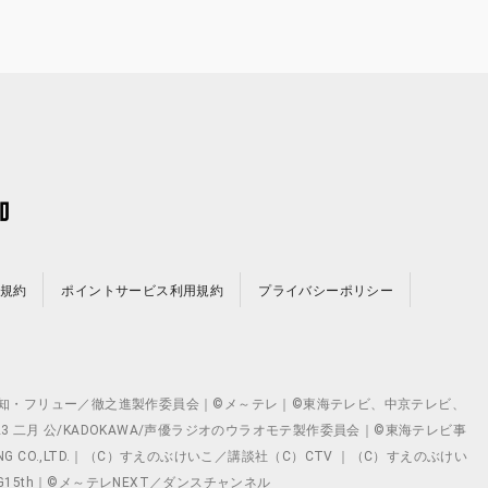
規約
ポイントサービス利用規約
プライバシーポリシー
©テレビ愛知・フリュー／徹之進製作委員会｜©メ～テレ｜©東海テレビ、中京テレビ、
©2023 二月 公/KADOKAWA/声優ラジオのウラオモテ製作委員会｜©東海テレビ事
ING CO.,LTD.｜（C）すえのぶけいこ／講談社（C）CTV ｜（C）すえのぶけい
クト ©VG15th｜©メ～テレNEXT／ダンスチャンネル