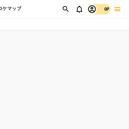
ロケマップ
0P