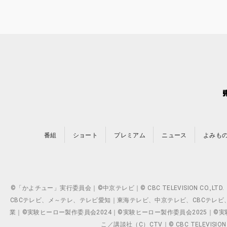
番組
ショート
プレミアム
ニュース
よみも
©「かよチュー」実行委員会｜©中京テレビ｜© CBC TELEVISION C
CBCテレビ、メ～テレ、テレビ愛知｜東海テレビ、中京テレビ、CBCテレビ、メ～テレ、テ
業｜©実験ヒーロー製作委員会2024｜©実験ヒーロー製作委員会2025｜©実験ヒーロー
こ／講談社（C）CTV｜© CBC TELEVISION