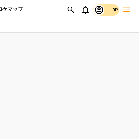
ロケマップ
0P