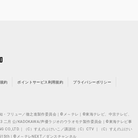
規約
ポイントサービス利用規約
プライバシーポリシー
©テレビ愛知・フリュー／徹之進製作委員会｜©メ～テレ｜©東海テレビ、中京テレビ、
©2023 二月 公/KADOKAWA/声優ラジオのウラオモテ製作委員会｜©東海テレビ事
ING CO.,LTD.｜（C）すえのぶけいこ／講談社（C）CTV ｜（C）すえのぶけい
クト ©VG15th｜©メ～テレNEXT／ダンスチャンネル