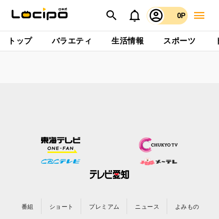
0P
トップ
バラエティ
生活情報
スポーツ
番組
ショート
プレミアム
ニュース
よみもの