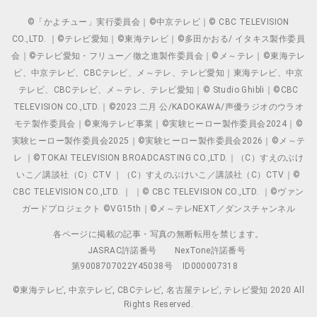
©「かよチュー」実行委員会｜©中京テレビ｜© CBC TELEVISION
CO.,LTD. ｜©テレビ愛知｜©東海テレビ｜©多田かおる/ イタキス製作委員
会｜©テレビ愛知・フリュー／徹之進製作委員会｜©メ～テレ｜©東海テレ
ビ、中京テレビ、CBCテレビ、メ～テレ、テレビ愛知｜東海テレビ、中京
テレビ、CBCテレビ、メ～テレ、テレビ愛知｜© Studio Ghibli｜©CBC
TELEVISION CO.,LTD.｜©2023 二月 公/KADOKAWA/声優ラジオのウラオ
モテ製作委員会｜©東海テレビ事業｜©実験ヒーロー製作委員会2024｜©
実験ヒーロー製作委員会2025｜©実験ヒーロー製作委員会2026｜©メ～テ
レ ｜©TOKAI TELEVISION BROADCASTING CO.,LTD.｜（C）すえのぶけ
いこ／講談社（C）CTV ｜（C）すえのぶけいこ／講談社（C）CTV｜©
CBC TELEVISION CO.,LTD. ｜ ｜© CBC TELEVISION CO.,LTD. ｜©ヴァン
ガードプロジェクト ©VG15th｜©メ～テレNEXT／ダンスチャンネル
各ページに掲載の記事・写真の無断転用を禁じます。
JASRAC許諾番号
NexTone許諾番号
第9008707022Y45038号
ID000007318
©東海テレビ, 中京テレビ, CBCテレビ, 名古屋テレビ, テレビ愛知 2020 All
Rights Reserved.