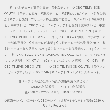
©「かよチュー」実行委員会｜©中京テレビ｜© CBC TELEVISION
CO.,LTD. ｜©テレビ愛知｜©東海テレビ｜©多田かおる/ イタキス製作委員
会｜©テレビ愛知・フリュー／徹之進製作委員会｜©メ～テレ｜©東海テレ
ビ、中京テレビ、CBCテレビ、メ～テレ、テレビ愛知｜東海テレビ、中京
テレビ、CBCテレビ、メ～テレ、テレビ愛知｜© Studio Ghibli｜©CBC
TELEVISION CO.,LTD.｜©2023 二月 公/KADOKAWA/声優ラジオのウラオ
モテ製作委員会｜©東海テレビ事業｜©実験ヒーロー製作委員会2024｜©
実験ヒーロー製作委員会2025｜©実験ヒーロー製作委員会2026｜©メ～テ
レ ｜©TOKAI TELEVISION BROADCASTING CO.,LTD.｜（C）すえのぶけ
いこ／講談社（C）CTV ｜（C）すえのぶけいこ／講談社（C）CTV｜©
CBC TELEVISION CO.,LTD. ｜ ｜© CBC TELEVISION CO.,LTD. ｜©ヴァン
ガードプロジェクト ©VG15th｜©メ～テレNEXT／ダンスチャンネル
各ページに掲載の記事・写真の無断転用を禁じます。
JASRAC許諾番号
NexTone許諾番号
第9008707022Y45038号
ID000007318
©東海テレビ, 中京テレビ, CBCテレビ, 名古屋テレビ, テレビ愛知 2020 All
Rights Reserved.