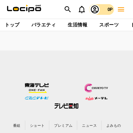
0P
トップ
バラエティ
生活情報
スポーツ
番組
ショート
プレミアム
ニュース
よみもの