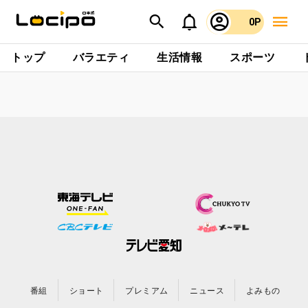
0P
トップ
バラエティ
生活情報
スポーツ
番組
ショート
プレミアム
ニュース
よみもの