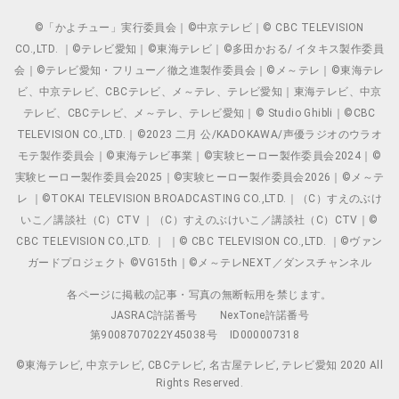
©「かよチュー」実行委員会｜©中京テレビ｜© CBC TELEVISION
CO.,LTD. ｜©テレビ愛知｜©東海テレビ｜©多田かおる/ イタキス製作委員
会｜©テレビ愛知・フリュー／徹之進製作委員会｜©メ～テレ｜©東海テレ
ビ、中京テレビ、CBCテレビ、メ～テレ、テレビ愛知｜東海テレビ、中京
テレビ、CBCテレビ、メ～テレ、テレビ愛知｜© Studio Ghibli｜©CBC
TELEVISION CO.,LTD.｜©2023 二月 公/KADOKAWA/声優ラジオのウラオ
モテ製作委員会｜©東海テレビ事業｜©実験ヒーロー製作委員会2024｜©
実験ヒーロー製作委員会2025｜©実験ヒーロー製作委員会2026｜©メ～テ
レ ｜©TOKAI TELEVISION BROADCASTING CO.,LTD.｜（C）すえのぶけ
いこ／講談社（C）CTV ｜（C）すえのぶけいこ／講談社（C）CTV｜©
CBC TELEVISION CO.,LTD. ｜ ｜© CBC TELEVISION CO.,LTD. ｜©ヴァン
ガードプロジェクト ©VG15th｜©メ～テレNEXT／ダンスチャンネル
各ページに掲載の記事・写真の無断転用を禁じます。
JASRAC許諾番号
NexTone許諾番号
第9008707022Y45038号
ID000007318
©東海テレビ, 中京テレビ, CBCテレビ, 名古屋テレビ, テレビ愛知 2020 All
Rights Reserved.