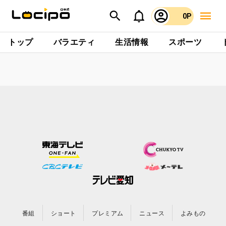
0P
トップ
バラエティ
生活情報
スポーツ
番組
ショート
プレミアム
ニュース
よみもの