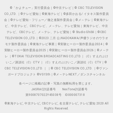
©「かよチュー」実行委員会｜©中京テレビ｜© CBC TELEVISION
CO.,LTD. ｜©テレビ愛知｜©東海テレビ｜©多田かおる/ イタキス製作委員
会｜©テレビ愛知・フリュー／徹之進製作委員会｜©メ～テレ｜©東海テレ
ビ、中京テレビ、CBCテレビ、メ～テレ、テレビ愛知｜東海テレビ、中京
テレビ、CBCテレビ、メ～テレ、テレビ愛知｜© Studio Ghibli｜©CBC
TELEVISION CO.,LTD.｜©2023 二月 公/KADOKAWA/声優ラジオのウラオ
モテ製作委員会｜©東海テレビ事業｜©実験ヒーロー製作委員会2024｜©
実験ヒーロー製作委員会2025｜©実験ヒーロー製作委員会2026｜©メ～テ
レ ｜©TOKAI TELEVISION BROADCASTING CO.,LTD.｜（C）すえのぶけ
いこ／講談社（C）CTV ｜（C）すえのぶけいこ／講談社（C）CTV｜©
CBC TELEVISION CO.,LTD. ｜ ｜© CBC TELEVISION CO.,LTD. ｜©ヴァン
ガードプロジェクト ©VG15th｜©メ～テレNEXT／ダンスチャンネル
各ページに掲載の記事・写真の無断転用を禁じます。
JASRAC許諾番号
NexTone許諾番号
第9008707022Y45038号
ID000007318
©東海テレビ, 中京テレビ, CBCテレビ, 名古屋テレビ, テレビ愛知 2020 All
Rights Reserved.