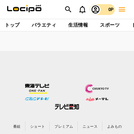
0P
トップ
バラエティ
生活情報
スポーツ
番組
ショート
プレミアム
ニュース
よみもの