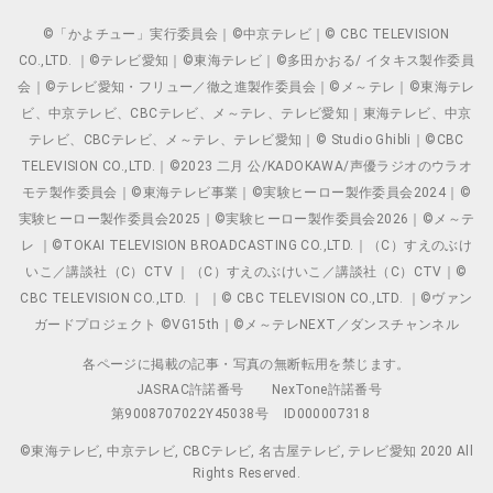
©「かよチュー」実行委員会｜©中京テレビ｜© CBC TELEVISION
CO.,LTD. ｜©テレビ愛知｜©東海テレビ｜©多田かおる/ イタキス製作委員
会｜©テレビ愛知・フリュー／徹之進製作委員会｜©メ～テレ｜©東海テレ
ビ、中京テレビ、CBCテレビ、メ～テレ、テレビ愛知｜東海テレビ、中京
テレビ、CBCテレビ、メ～テレ、テレビ愛知｜© Studio Ghibli｜©CBC
TELEVISION CO.,LTD.｜©2023 二月 公/KADOKAWA/声優ラジオのウラオ
モテ製作委員会｜©東海テレビ事業｜©実験ヒーロー製作委員会2024｜©
実験ヒーロー製作委員会2025｜©実験ヒーロー製作委員会2026｜©メ～テ
レ ｜©TOKAI TELEVISION BROADCASTING CO.,LTD.｜（C）すえのぶけ
いこ／講談社（C）CTV ｜（C）すえのぶけいこ／講談社（C）CTV｜©
CBC TELEVISION CO.,LTD. ｜ ｜© CBC TELEVISION CO.,LTD. ｜©ヴァン
ガードプロジェクト ©VG15th｜©メ～テレNEXT／ダンスチャンネル
各ページに掲載の記事・写真の無断転用を禁じます。
JASRAC許諾番号
NexTone許諾番号
第9008707022Y45038号
ID000007318
©東海テレビ, 中京テレビ, CBCテレビ, 名古屋テレビ, テレビ愛知 2020 All
Rights Reserved.