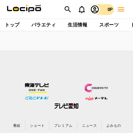
0P
トップ
バラエティ
生活情報
スポーツ
番組
ショート
プレミアム
ニュース
よみもの