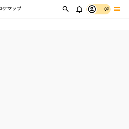
ロケマップ
0P