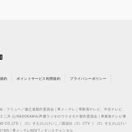
規約
ポイントサービス利用規約
プライバシーポリシー
©テレビ愛知・フリュー／徹之進製作委員会｜©メ～テレ｜©東海テレビ、中京テレビ、
©2023 二月 公/KADOKAWA/声優ラジオのウラオモテ製作委員会｜©東海テレビ事
ING CO.,LTD.｜（C）すえのぶけいこ／講談社（C）CTV ｜（C）すえのぶけい
クト ©VG15th｜©メ～テレNEXT／ダンスチャンネル