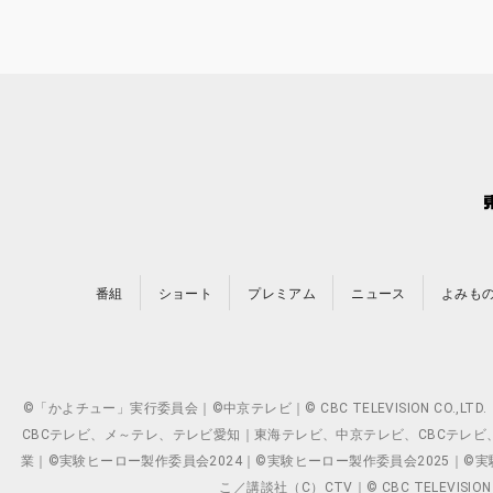
番組
ショート
プレミアム
ニュース
よみも
©「かよチュー」実行委員会｜©中京テレビ｜© CBC TELEVISION C
CBCテレビ、メ～テレ、テレビ愛知｜東海テレビ、中京テレビ、CBCテレビ、メ～テレ、テ
業｜©実験ヒーロー製作委員会2024｜©実験ヒーロー製作委員会2025｜©実験ヒーロー
こ／講談社（C）CTV｜© CBC TELEVISION