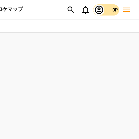
ロケマップ
0P