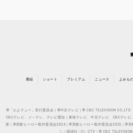
番組
ショート
プレミアム
ニュース
よみも
©「かよチュー」実行委員会｜©中京テレビ｜© CBC TELEVISION C
CBCテレビ、メ～テレ、テレビ愛知｜東海テレビ、中京テレビ、CBCテレビ、メ～テレ、テ
業｜©実験ヒーロー製作委員会2024｜©実験ヒーロー製作委員会2025｜©実験ヒーロー
こ／講談社（C）CTV｜© CBC TELEVISION