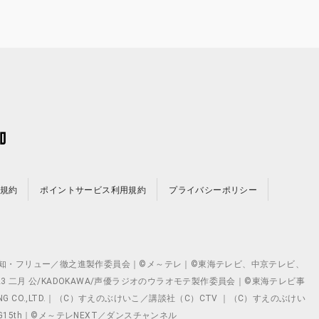
規約
ポイントサービス利用規約
プライバシーポリシー
©テレビ愛知・フリュー／徹之進製作委員会｜©メ～テレ｜©東海テレビ、中京テレビ、
©2023 二月 公/KADOKAWA/声優ラジオのウラオモテ製作委員会｜©東海テレビ事
ING CO.,LTD.｜（C）すえのぶけいこ／講談社（C）CTV ｜（C）すえのぶけい
クト ©VG15th｜©メ～テレNEXT／ダンスチャンネル