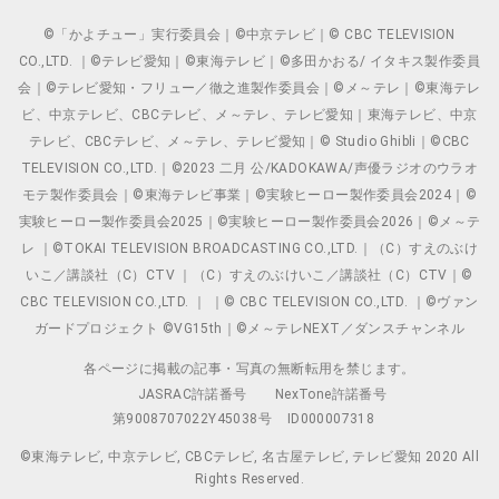
©「かよチュー」実行委員会｜©中京テレビ｜© CBC TELEVISION
CO.,LTD. ｜©テレビ愛知｜©東海テレビ｜©多田かおる/ イタキス製作委員
会｜©テレビ愛知・フリュー／徹之進製作委員会｜©メ～テレ｜©東海テレ
ビ、中京テレビ、CBCテレビ、メ～テレ、テレビ愛知｜東海テレビ、中京
テレビ、CBCテレビ、メ～テレ、テレビ愛知｜© Studio Ghibli｜©CBC
TELEVISION CO.,LTD.｜©2023 二月 公/KADOKAWA/声優ラジオのウラオ
モテ製作委員会｜©東海テレビ事業｜©実験ヒーロー製作委員会2024｜©
実験ヒーロー製作委員会2025｜©実験ヒーロー製作委員会2026｜©メ～テ
レ ｜©TOKAI TELEVISION BROADCASTING CO.,LTD.｜（C）すえのぶけ
いこ／講談社（C）CTV ｜（C）すえのぶけいこ／講談社（C）CTV｜©
CBC TELEVISION CO.,LTD. ｜ ｜© CBC TELEVISION CO.,LTD. ｜©ヴァン
ガードプロジェクト ©VG15th｜©メ～テレNEXT／ダンスチャンネル
各ページに掲載の記事・写真の無断転用を禁じます。
JASRAC許諾番号
NexTone許諾番号
第9008707022Y45038号
ID000007318
©東海テレビ, 中京テレビ, CBCテレビ, 名古屋テレビ, テレビ愛知 2020 All
Rights Reserved.