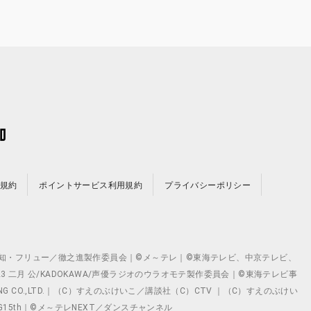
規約
ポイントサービス利用規約
プライバシーポリシー
©テレビ愛知・フリュー／徹之進製作委員会｜©メ～テレ｜©東海テレビ、中京テレビ、
©2023 二月 公/KADOKAWA/声優ラジオのウラオモテ製作委員会｜©東海テレビ事
ING CO.,LTD.｜（C）すえのぶけいこ／講談社（C）CTV ｜（C）すえのぶけい
クト ©VG15th｜©メ～テレNEXT／ダンスチャンネル