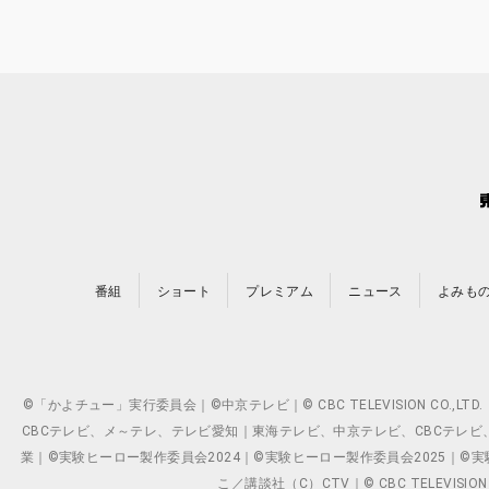
番組
ショート
プレミアム
ニュース
よみも
©「かよチュー」実行委員会｜©中京テレビ｜© CBC TELEVISION C
CBCテレビ、メ～テレ、テレビ愛知｜東海テレビ、中京テレビ、CBCテレビ、メ～テレ、テ
業｜©実験ヒーロー製作委員会2024｜©実験ヒーロー製作委員会2025｜©実験ヒーロー
こ／講談社（C）CTV｜© CBC TELEVISION