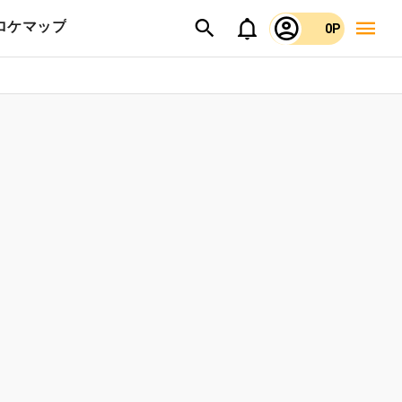
ロケマップ
0P