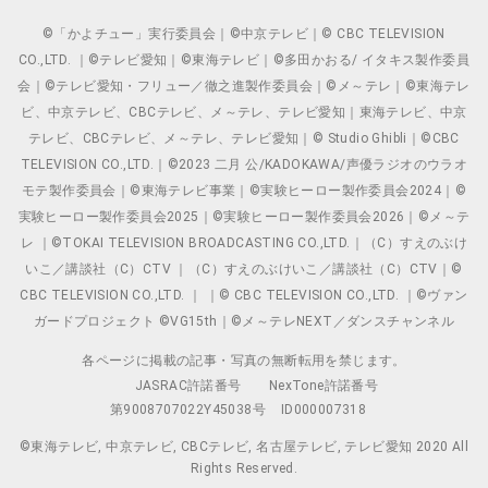
©「かよチュー」実行委員会｜©中京テレビ｜© CBC TELEVISION
CO.,LTD. ｜©テレビ愛知｜©東海テレビ｜©多田かおる/ イタキス製作委員
会｜©テレビ愛知・フリュー／徹之進製作委員会｜©メ～テレ｜©東海テレ
ビ、中京テレビ、CBCテレビ、メ～テレ、テレビ愛知｜東海テレビ、中京
テレビ、CBCテレビ、メ～テレ、テレビ愛知｜© Studio Ghibli｜©CBC
TELEVISION CO.,LTD.｜©2023 二月 公/KADOKAWA/声優ラジオのウラオ
モテ製作委員会｜©東海テレビ事業｜©実験ヒーロー製作委員会2024｜©
実験ヒーロー製作委員会2025｜©実験ヒーロー製作委員会2026｜©メ～テ
レ ｜©TOKAI TELEVISION BROADCASTING CO.,LTD.｜（C）すえのぶけ
いこ／講談社（C）CTV ｜（C）すえのぶけいこ／講談社（C）CTV｜©
CBC TELEVISION CO.,LTD. ｜ ｜© CBC TELEVISION CO.,LTD. ｜©ヴァン
ガードプロジェクト ©VG15th｜©メ～テレNEXT／ダンスチャンネル
各ページに掲載の記事・写真の無断転用を禁じます。
JASRAC許諾番号
NexTone許諾番号
第9008707022Y45038号
ID000007318
©東海テレビ, 中京テレビ, CBCテレビ, 名古屋テレビ, テレビ愛知 2020 All
Rights Reserved.