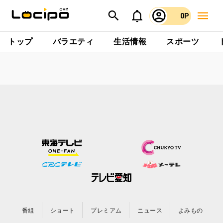
0P
トップ
バラエティ
生活情報
スポーツ
番組
ショート
プレミアム
ニュース
よみもの