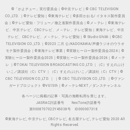
©「かよチュー」実行委員会｜©中京テレビ｜© CBC TELEVISION
CO.,LTD. ｜©テレビ愛知｜©東海テレビ｜©多田かおる/ イタキス製作委員
会｜©テレビ愛知・フリュー／徹之進製作委員会｜©メ～テレ｜©東海テレ
ビ、中京テレビ、CBCテレビ、メ～テレ、テレビ愛知｜東海テレビ、中京
テレビ、CBCテレビ、メ～テレ、テレビ愛知｜© Studio Ghibli｜©CBC
TELEVISION CO.,LTD.｜©2023 二月 公/KADOKAWA/声優ラジオのウラオ
モテ製作委員会｜©東海テレビ事業｜©実験ヒーロー製作委員会2024｜©
実験ヒーロー製作委員会2025｜©実験ヒーロー製作委員会2026｜©メ～テ
レ ｜©TOKAI TELEVISION BROADCASTING CO.,LTD.｜（C）すえのぶけ
いこ／講談社（C）CTV ｜（C）すえのぶけいこ／講談社（C）CTV｜©
CBC TELEVISION CO.,LTD. ｜ ｜© CBC TELEVISION CO.,LTD. ｜©ヴァン
ガードプロジェクト ©VG15th｜©メ～テレNEXT／ダンスチャンネル
各ページに掲載の記事・写真の無断転用を禁じます。
JASRAC許諾番号
NexTone許諾番号
第9008707022Y45038号
ID000007318
©東海テレビ, 中京テレビ, CBCテレビ, 名古屋テレビ, テレビ愛知 2020 All
Rights Reserved.