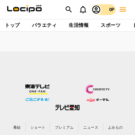
0P
トップ
バラエティ
生活情報
スポーツ
番組
ショート
プレミアム
ニュース
よみもの