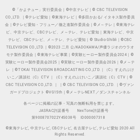
©「かよチュー」実行委員会｜©中京テレビ｜© CBC TELEVISION
CO.,LTD. ｜©テレビ愛知｜©東海テレビ｜©多田かおる/ イタキス製作委員
会｜©テレビ愛知・フリュー／徹之進製作委員会｜©メ～テレ｜©東海テレ
ビ、中京テレビ、CBCテレビ、メ～テレ、テレビ愛知｜東海テレビ、中京
テレビ、CBCテレビ、メ～テレ、テレビ愛知｜© Studio Ghibli｜©CBC
TELEVISION CO.,LTD.｜©2023 二月 公/KADOKAWA/声優ラジオのウラオ
モテ製作委員会｜©東海テレビ事業｜©実験ヒーロー製作委員会2024｜©
実験ヒーロー製作委員会2025｜©実験ヒーロー製作委員会2026｜©メ～テ
レ ｜©TOKAI TELEVISION BROADCASTING CO.,LTD.｜（C）すえのぶけ
いこ／講談社（C）CTV ｜（C）すえのぶけいこ／講談社（C）CTV｜©
CBC TELEVISION CO.,LTD. ｜ ｜© CBC TELEVISION CO.,LTD. ｜©ヴァン
ガードプロジェクト ©VG15th｜©メ～テレNEXT／ダンスチャンネル
各ページに掲載の記事・写真の無断転用を禁じます。
JASRAC許諾番号
NexTone許諾番号
第9008707022Y45038号
ID000007318
©東海テレビ, 中京テレビ, CBCテレビ, 名古屋テレビ, テレビ愛知 2020 All
Rights Reserved.