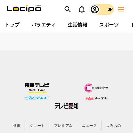
0P
トップ
バラエティ
生活情報
スポーツ
番組
ショート
プレミアム
ニュース
よみもの