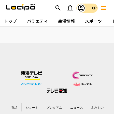
0P
トップ
バラエティ
生活情報
スポーツ
番組
ショート
プレミアム
ニュース
よみもの