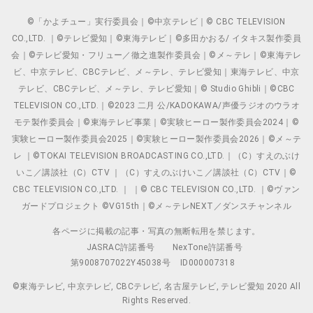
©「かよチュー」実行委員会｜©中京テレビ｜© CBC TELEVISION
CO.,LTD. ｜©テレビ愛知｜©東海テレビ｜©多田かおる/ イタキス製作委員
会｜©テレビ愛知・フリュー／徹之進製作委員会｜©メ～テレ｜©東海テレ
ビ、中京テレビ、CBCテレビ、メ～テレ、テレビ愛知｜東海テレビ、中京
テレビ、CBCテレビ、メ～テレ、テレビ愛知｜© Studio Ghibli｜©CBC
TELEVISION CO.,LTD.｜©2023 二月 公/KADOKAWA/声優ラジオのウラオ
モテ製作委員会｜©東海テレビ事業｜©実験ヒーロー製作委員会2024｜©
実験ヒーロー製作委員会2025｜©実験ヒーロー製作委員会2026｜©メ～テ
レ ｜©TOKAI TELEVISION BROADCASTING CO.,LTD.｜（C）すえのぶけ
いこ／講談社（C）CTV ｜（C）すえのぶけいこ／講談社（C）CTV｜©
CBC TELEVISION CO.,LTD. ｜ ｜© CBC TELEVISION CO.,LTD. ｜©ヴァン
ガードプロジェクト ©VG15th｜©メ～テレNEXT／ダンスチャンネル
各ページに掲載の記事・写真の無断転用を禁じます。
JASRAC許諾番号
NexTone許諾番号
第9008707022Y45038号
ID000007318
©東海テレビ, 中京テレビ, CBCテレビ, 名古屋テレビ, テレビ愛知 2020 All
Rights Reserved.