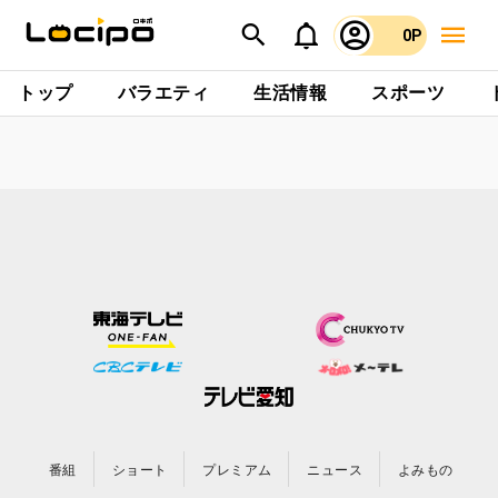
0P
トップ
バラエティ
生活情報
スポーツ
番組
ショート
プレミアム
ニュース
よみもの