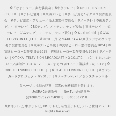
©「かよチュー」実行委員会｜©中京テレビ｜© CBC TELEVISION
CO.,LTD. ｜©テレビ愛知｜©東海テレビ｜©多田かおる/ イタキス製作委員
会｜©テレビ愛知・フリュー／徹之進製作委員会｜©メ～テレ｜©東海テレ
ビ、中京テレビ、CBCテレビ、メ～テレ、テレビ愛知｜東海テレビ、中京
テレビ、CBCテレビ、メ～テレ、テレビ愛知｜© Studio Ghibli｜©CBC
TELEVISION CO.,LTD.｜©2023 二月 公/KADOKAWA/声優ラジオのウラオ
モテ製作委員会｜©東海テレビ事業｜©実験ヒーロー製作委員会2024｜©
実験ヒーロー製作委員会2025｜©実験ヒーロー製作委員会2026｜©メ～テ
レ ｜©TOKAI TELEVISION BROADCASTING CO.,LTD.｜（C）すえのぶけ
いこ／講談社（C）CTV ｜（C）すえのぶけいこ／講談社（C）CTV｜©
CBC TELEVISION CO.,LTD. ｜ ｜© CBC TELEVISION CO.,LTD. ｜©ヴァン
ガードプロジェクト ©VG15th｜©メ～テレNEXT／ダンスチャンネル
各ページに掲載の記事・写真の無断転用を禁じます。
JASRAC許諾番号
NexTone許諾番号
第9008707022Y45038号
ID000007318
©東海テレビ, 中京テレビ, CBCテレビ, 名古屋テレビ, テレビ愛知 2020 All
Rights Reserved.