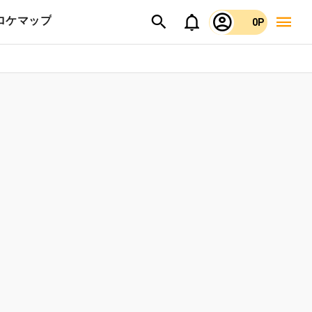
ロケマップ
0P