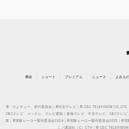
番組
ショート
プレミアム
ニュース
よみも
©「かよチュー」実行委員会｜©中京テレビ｜© CBC TELEVISION C
CBCテレビ、メ～テレ、テレビ愛知｜東海テレビ、中京テレビ、CBCテレビ、メ～テレ、テ
業｜©実験ヒーロー製作委員会2024｜©実験ヒーロー製作委員会2025｜©実験ヒーロー
こ／講談社（C）CTV｜© CBC TELEVISION