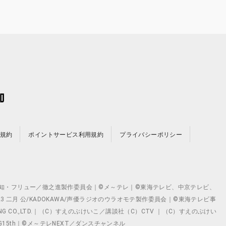
規約
ポイントサービス利用規約
プライバシーポリシー
©テレビ愛知・フリュー／徹之進製作委員会｜©メ～テレ｜©東海テレビ、中京テレビ、
©2023 二月 公/KADOKAWA/声優ラジオのウラオモテ製作委員会｜©東海テレビ事
ING CO.,LTD.｜（C）すえのぶけいこ／講談社（C）CTV ｜（C）すえのぶけい
クト ©VG15th｜©メ～テレNEXT／ダンスチャンネル