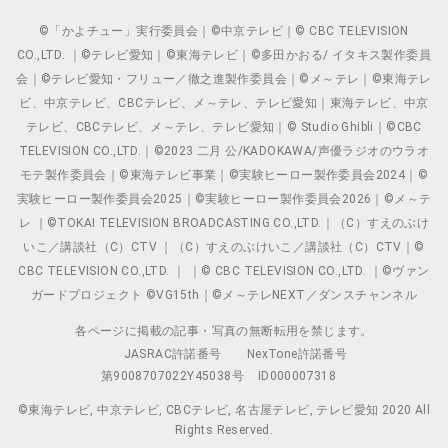
©「かよチュー」実行委員会｜©中京テレビ｜© CBC TELEVISION
CO.,LTD. ｜©テレビ愛知｜©東海テレビ｜©多田かおる/ イタキス製作委員
会｜©テレビ愛知・フリュー／徹之進製作委員会｜©メ～テレ｜©東海テレ
ビ、中京テレビ、CBCテレビ、メ～テレ、テレビ愛知｜東海テレビ、中京
テレビ、CBCテレビ、メ～テレ、テレビ愛知｜© Studio Ghibli｜©CBC
TELEVISION CO.,LTD.｜©2023 二月 公/KADOKAWA/声優ラジオのウラオ
モテ製作委員会｜©東海テレビ事業｜©実験ヒーロー製作委員会2024｜©
実験ヒーロー製作委員会2025｜©実験ヒーロー製作委員会2026｜©メ～テ
レ ｜©TOKAI TELEVISION BROADCASTING CO.,LTD.｜（C）すえのぶけ
いこ／講談社（C）CTV ｜（C）すえのぶけいこ／講談社（C）CTV｜©
CBC TELEVISION CO.,LTD. ｜ ｜© CBC TELEVISION CO.,LTD. ｜©ヴァン
ガードプロジェクト ©VG15th｜©メ～テレNEXT／ダンスチャンネル
各ページに掲載の記事・写真の無断転用を禁じます。
JASRAC許諾番号
NexTone許諾番号
第9008707022Y45038号
ID000007318
©東海テレビ, 中京テレビ, CBCテレビ, 名古屋テレビ, テレビ愛知 2020 All
Rights Reserved.