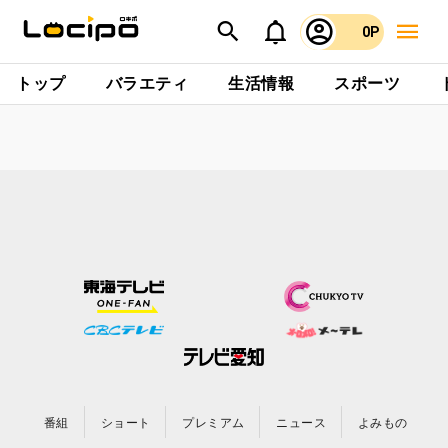
0P
トップ
バラエティ
生活情報
スポーツ
番組
ショート
プレミアム
ニュース
よみもの