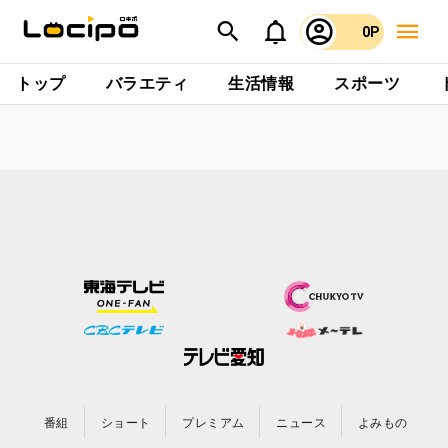
0P
トップ
バラエティ
生活情報
スポーツ
番組
ショート
プレミアム
ニュース
よみもの