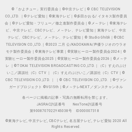
©「かよチュー」実行委員会｜©中京テレビ｜© CBC TELEVISION
CO.,LTD. ｜©テレビ愛知｜©東海テレビ｜©多田かおる/ イタキス製作委員
会｜©テレビ愛知・フリュー／徹之進製作委員会｜©メ～テレ｜©東海テレ
ビ、中京テレビ、CBCテレビ、メ～テレ、テレビ愛知｜東海テレビ、中京
テレビ、CBCテレビ、メ～テレ、テレビ愛知｜© Studio Ghibli｜©CBC
TELEVISION CO.,LTD.｜©2023 二月 公/KADOKAWA/声優ラジオのウラオ
モテ製作委員会｜©東海テレビ事業｜©実験ヒーロー製作委員会2024｜©
実験ヒーロー製作委員会2025｜©実験ヒーロー製作委員会2026｜©メ～テ
レ ｜©TOKAI TELEVISION BROADCASTING CO.,LTD.｜（C）すえのぶけ
いこ／講談社（C）CTV ｜（C）すえのぶけいこ／講談社（C）CTV｜©
CBC TELEVISION CO.,LTD. ｜ ｜© CBC TELEVISION CO.,LTD. ｜©ヴァン
ガードプロジェクト ©VG15th｜©メ～テレNEXT／ダンスチャンネル
各ページに掲載の記事・写真の無断転用を禁じます。
JASRAC許諾番号
NexTone許諾番号
第9008707022Y45038号
ID000007318
©東海テレビ, 中京テレビ, CBCテレビ, 名古屋テレビ, テレビ愛知 2020 All
Rights Reserved.