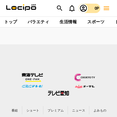
0P
トップ
バラエティ
生活情報
スポーツ
番組
ショート
プレミアム
ニュース
よみもの