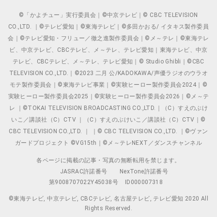
©「かよチュー」実行委員会｜©中京テレビ｜© CBC TELEVISION
CO.,LTD. ｜©テレビ愛知｜©東海テレビ｜©多田かおる/ イタキス製作委員
会｜©テレビ愛知・フリュー／徹之進製作委員会｜©メ～テレ｜©東海テレ
ビ、中京テレビ、CBCテレビ、メ～テレ、テレビ愛知｜東海テレビ、中京
テレビ、CBCテレビ、メ～テレ、テレビ愛知｜© Studio Ghibli｜©CBC
TELEVISION CO.,LTD.｜©2023 二月 公/KADOKAWA/声優ラジオのウラオ
モテ製作委員会｜©東海テレビ事業｜©実験ヒーロー製作委員会2024｜©
実験ヒーロー製作委員会2025｜©実験ヒーロー製作委員会2026｜©メ～テ
レ ｜©TOKAI TELEVISION BROADCASTING CO.,LTD.｜（C）すえのぶけ
いこ／講談社（C）CTV ｜（C）すえのぶけいこ／講談社（C）CTV｜©
CBC TELEVISION CO.,LTD. ｜ ｜© CBC TELEVISION CO.,LTD. ｜©ヴァン
ガードプロジェクト ©VG15th｜©メ～テレNEXT／ダンスチャンネル
各ページに掲載の記事・写真の無断転用を禁じます。
JASRAC許諾番号
NexTone許諾番号
第9008707022Y45038号
ID000007318
©東海テレビ, 中京テレビ, CBCテレビ, 名古屋テレビ, テレビ愛知 2020 All
Rights Reserved.