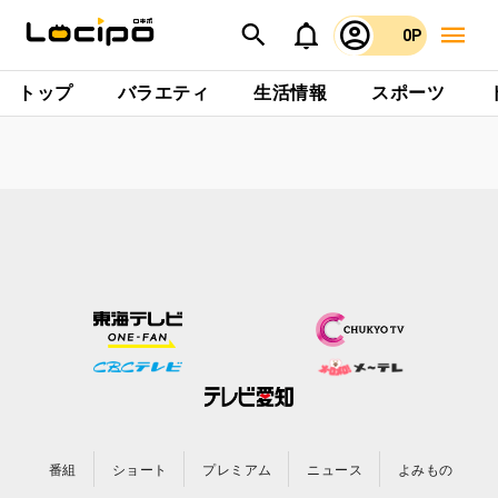
0P
トップ
バラエティ
生活情報
スポーツ
番組
ショート
プレミアム
ニュース
よみもの