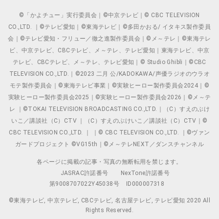
©「かよチュー」実行委員会｜©中京テレビ｜© CBC TELEVISION
CO.,LTD. ｜©テレビ愛知｜©東海テレビ｜©多田かおる/ イタキス製作委員
会｜©テレビ愛知・フリュー／徹之進製作委員会｜©メ～テレ｜©東海テレ
ビ、中京テレビ、CBCテレビ、メ～テレ、テレビ愛知｜東海テレビ、中京
テレビ、CBCテレビ、メ～テレ、テレビ愛知｜© Studio Ghibli｜©CBC
TELEVISION CO.,LTD.｜©2023 二月 公/KADOKAWA/声優ラジオのウラオ
モテ製作委員会｜©東海テレビ事業｜©実験ヒーロー製作委員会2024｜©
実験ヒーロー製作委員会2025｜©実験ヒーロー製作委員会2026｜©メ～テ
レ ｜©TOKAI TELEVISION BROADCASTING CO.,LTD.｜（C）すえのぶけ
いこ／講談社（C）CTV ｜（C）すえのぶけいこ／講談社（C）CTV｜©
CBC TELEVISION CO.,LTD. ｜ ｜© CBC TELEVISION CO.,LTD. ｜©ヴァン
ガードプロジェクト ©VG15th｜©メ～テレNEXT／ダンスチャンネル
各ページに掲載の記事・写真の無断転用を禁じます。
JASRAC許諾番号
NexTone許諾番号
第9008707022Y45038号
ID000007318
©東海テレビ, 中京テレビ, CBCテレビ, 名古屋テレビ, テレビ愛知 2020 All
Rights Reserved.