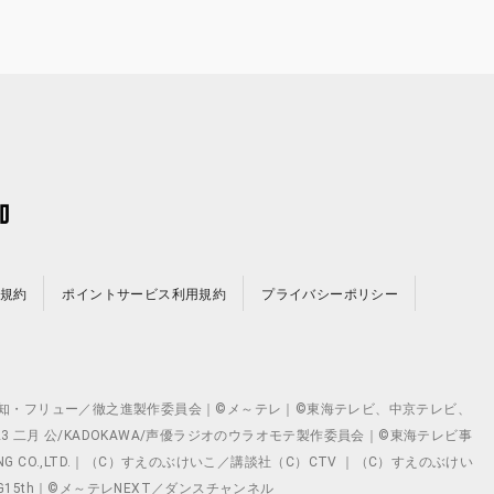
規約
ポイントサービス利用規約
プライバシーポリシー
©テレビ愛知・フリュー／徹之進製作委員会｜©メ～テレ｜©東海テレビ、中京テレビ、
©2023 二月 公/KADOKAWA/声優ラジオのウラオモテ製作委員会｜©東海テレビ事
ING CO.,LTD.｜（C）すえのぶけいこ／講談社（C）CTV ｜（C）すえのぶけい
クト ©VG15th｜©メ～テレNEXT／ダンスチャンネル