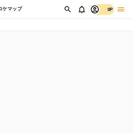
ロケマップ
0P