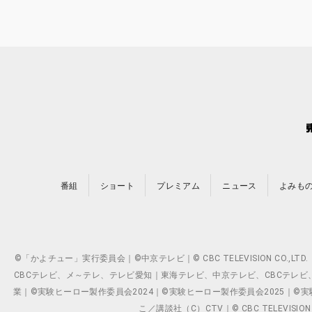
番組
ショート
プレミアム
ニュース
よみも
©「かよチュー」実行委員会｜©中京テレビ｜© CBC TELEVISION C
CBCテレビ、メ～テレ、テレビ愛知｜東海テレビ、中京テレビ、CBCテレビ、メ～テレ、テ
業｜©実験ヒーロー製作委員会2024｜©実験ヒーロー製作委員会2025｜©実験ヒーロー
こ／講談社（C）CTV｜© CBC TELEVISION