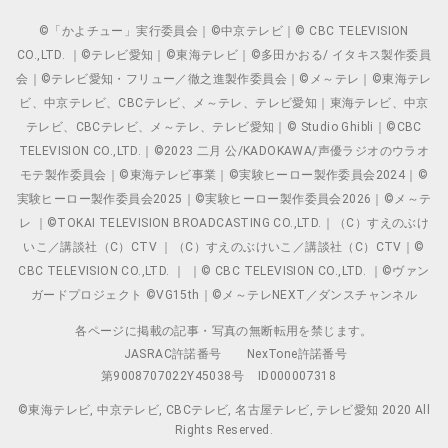
©「かよチュー」実行委員会｜©中京テレビ｜© CBC TELEVISION
CO.,LTD. ｜©テレビ愛知｜©東海テレビ｜©多田かおる/ イタキス製作委員
会｜©テレビ愛知・フリュー／徹之進製作委員会｜©メ～テレ｜©東海テレ
ビ、中京テレビ、CBCテレビ、メ～テレ、テレビ愛知｜東海テレビ、中京
テレビ、CBCテレビ、メ～テレ、テレビ愛知｜© Studio Ghibli｜©CBC
TELEVISION CO.,LTD.｜©2023 二月 公/KADOKAWA/声優ラジオのウラオ
モテ製作委員会｜©東海テレビ事業｜©実験ヒーロー製作委員会2024｜©
実験ヒーロー製作委員会2025｜©実験ヒーロー製作委員会2026｜©メ～テ
レ ｜©TOKAI TELEVISION BROADCASTING CO.,LTD.｜（C）すえのぶけ
いこ／講談社（C）CTV ｜（C）すえのぶけいこ／講談社（C）CTV｜©
CBC TELEVISION CO.,LTD. ｜ ｜© CBC TELEVISION CO.,LTD. ｜©ヴァン
ガードプロジェクト ©VG15th｜©メ～テレNEXT／ダンスチャンネル
各ページに掲載の記事・写真の無断転用を禁じます。
JASRAC許諾番号
NexTone許諾番号
第9008707022Y45038号
ID000007318
©東海テレビ, 中京テレビ, CBCテレビ, 名古屋テレビ, テレビ愛知 2020 All
Rights Reserved.