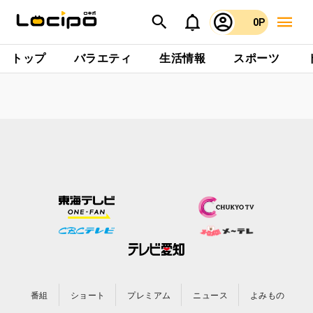
0P
トップ
バラエティ
生活情報
スポーツ
番組
ショート
プレミアム
ニュース
よみもの