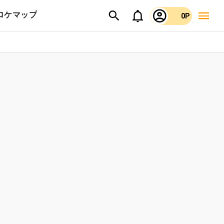
ロケマップ
0P