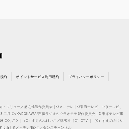
規約
ポイントサービス利用規約
プライバシーポリシー
©テレビ愛知・フリュー／徹之進製作委員会｜©メ～テレ｜©東海テレビ、中京テレビ、
©2023 二月 公/KADOKAWA/声優ラジオのウラオモテ製作委員会｜©東海テレビ事
ING CO.,LTD.｜（C）すえのぶけいこ／講談社（C）CTV ｜（C）すえのぶけい
クト ©VG15th｜©メ～テレNEXT／ダンスチャンネル