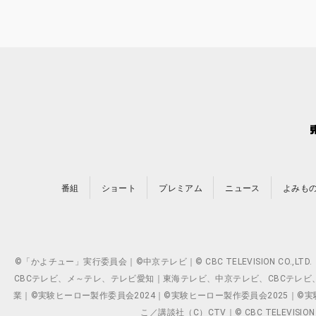
番組
ショート
プレミアム
ニュース
よみも
©「かよチュー」実行委員会｜©中京テレビ｜© CBC TELEVISION C
CBCテレビ、メ～テレ、テレビ愛知｜東海テレビ、中京テレビ、CBCテレビ、メ～テレ、テ
業｜©実験ヒーロー製作委員会2024｜©実験ヒーロー製作委員会2025｜©実験ヒーロー
こ／講談社（C）CTV｜© CBC TELEVISION