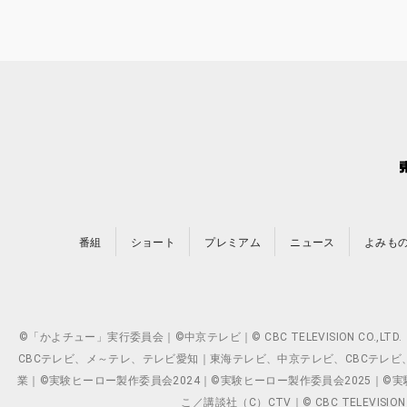
番組
ショート
プレミアム
ニュース
よみも
©「かよチュー」実行委員会｜©中京テレビ｜© CBC TELEVISION C
CBCテレビ、メ～テレ、テレビ愛知｜東海テレビ、中京テレビ、CBCテレビ、メ～テレ、テ
業｜©実験ヒーロー製作委員会2024｜©実験ヒーロー製作委員会2025｜©実験ヒーロー
こ／講談社（C）CTV｜© CBC TELEVISION