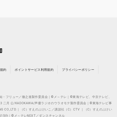
規約
ポイントサービス利用規約
プライバシーポリシー
©テレビ愛知・フリュー／徹之進製作委員会｜©メ～テレ｜©東海テレビ、中京テレビ、
©2023 二月 公/KADOKAWA/声優ラジオのウラオモテ製作委員会｜©東海テレビ事
ING CO.,LTD.｜（C）すえのぶけいこ／講談社（C）CTV ｜（C）すえのぶけい
クト ©VG15th｜©メ～テレNEXT／ダンスチャンネル