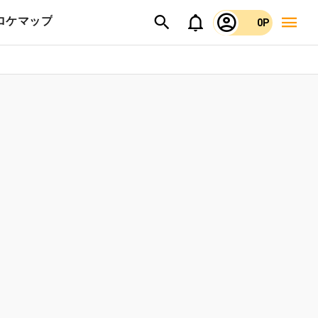
ロケマップ
0P