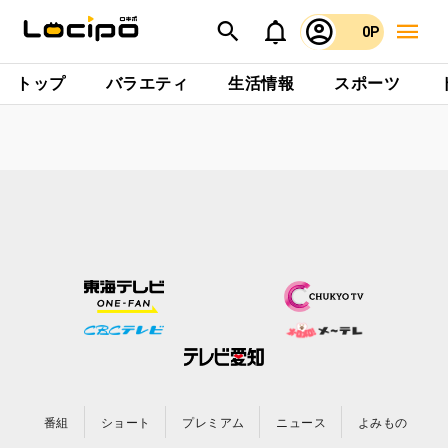
0P
トップ
バラエティ
生活情報
スポーツ
番組
ショート
プレミアム
ニュース
よみもの