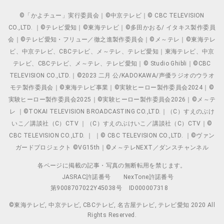
©「かよチュー」実行委員会｜©中京テレビ｜© CBC TELEVISION
CO.,LTD. ｜©テレビ愛知｜©東海テレビ｜©多田かおる/ イタキス製作委員
会｜©テレビ愛知・フリュー／徹之進製作委員会｜©メ～テレ｜©東海テレ
ビ、中京テレビ、CBCテレビ、メ～テレ、テレビ愛知｜東海テレビ、中京
テレビ、CBCテレビ、メ～テレ、テレビ愛知｜© Studio Ghibli｜©CBC
TELEVISION CO.,LTD.｜©2023 二月 公/KADOKAWA/声優ラジオのウラオ
モテ製作委員会｜©東海テレビ事業｜©実験ヒーロー製作委員会2024｜©
実験ヒーロー製作委員会2025｜©実験ヒーロー製作委員会2026｜©メ～テ
レ ｜©TOKAI TELEVISION BROADCASTING CO.,LTD.｜（C）すえのぶけ
いこ／講談社（C）CTV ｜（C）すえのぶけいこ／講談社（C）CTV｜©
CBC TELEVISION CO.,LTD. ｜ ｜© CBC TELEVISION CO.,LTD. ｜©ヴァン
ガードプロジェクト ©VG15th｜©メ～テレNEXT／ダンスチャンネル
各ページに掲載の記事・写真の無断転用を禁じます。
JASRAC許諾番号
NexTone許諾番号
第9008707022Y45038号
ID000007318
©東海テレビ, 中京テレビ, CBCテレビ, 名古屋テレビ, テレビ愛知 2020 All
Rights Reserved.