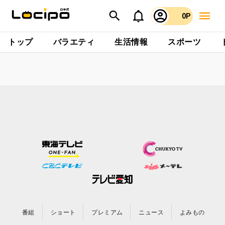
0P
トップ
バラエティ
生活情報
スポーツ
番組
ショート
プレミアム
ニュース
よみもの