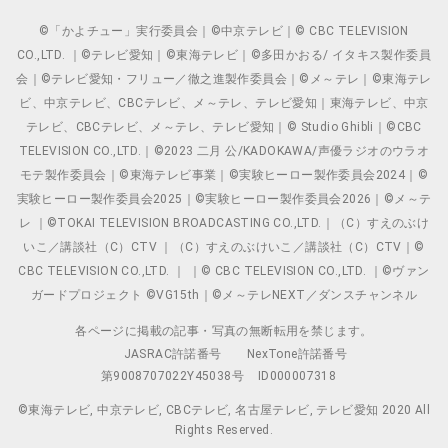
©「かよチュー」実行委員会｜©中京テレビ｜© CBC TELEVISION
CO.,LTD. ｜©テレビ愛知｜©東海テレビ｜©多田かおる/ イタキス製作委員
会｜©テレビ愛知・フリュー／徹之進製作委員会｜©メ～テレ｜©東海テレ
ビ、中京テレビ、CBCテレビ、メ～テレ、テレビ愛知｜東海テレビ、中京
テレビ、CBCテレビ、メ～テレ、テレビ愛知｜© Studio Ghibli｜©CBC
TELEVISION CO.,LTD.｜©2023 二月 公/KADOKAWA/声優ラジオのウラオ
モテ製作委員会｜©東海テレビ事業｜©実験ヒーロー製作委員会2024｜©
実験ヒーロー製作委員会2025｜©実験ヒーロー製作委員会2026｜©メ～テ
レ ｜©TOKAI TELEVISION BROADCASTING CO.,LTD.｜（C）すえのぶけ
いこ／講談社（C）CTV ｜（C）すえのぶけいこ／講談社（C）CTV｜©
CBC TELEVISION CO.,LTD. ｜ ｜© CBC TELEVISION CO.,LTD. ｜©ヴァン
ガードプロジェクト ©VG15th｜©メ～テレNEXT／ダンスチャンネル
各ページに掲載の記事・写真の無断転用を禁じます。
JASRAC許諾番号
NexTone許諾番号
第9008707022Y45038号
ID000007318
©東海テレビ, 中京テレビ, CBCテレビ, 名古屋テレビ, テレビ愛知 2020 All
Rights Reserved.