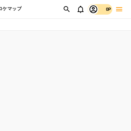
ロケマップ
0P