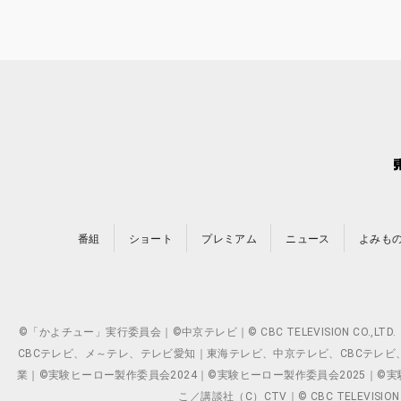
番組
ショート
プレミアム
ニュース
よみも
©「かよチュー」実行委員会｜©中京テレビ｜© CBC TELEVISION C
CBCテレビ、メ～テレ、テレビ愛知｜東海テレビ、中京テレビ、CBCテレビ、メ～テレ、テ
業｜©実験ヒーロー製作委員会2024｜©実験ヒーロー製作委員会2025｜©実験ヒーロー
こ／講談社（C）CTV｜© CBC TELEVISION