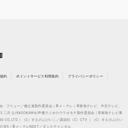
規約
ポイントサービス利用規約
プライバシーポリシー
©テレビ愛知・フリュー／徹之進製作委員会｜©メ～テレ｜©東海テレビ、中京テレビ、
©2023 二月 公/KADOKAWA/声優ラジオのウラオモテ製作委員会｜©東海テレビ事
ING CO.,LTD.｜（C）すえのぶけいこ／講談社（C）CTV ｜（C）すえのぶけい
クト ©VG15th｜©メ～テレNEXT／ダンスチャンネル