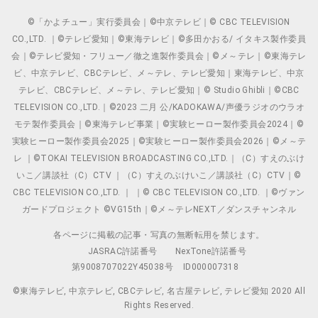
©「かよチュー」実行委員会｜©中京テレビ｜© CBC TELEVISION
CO.,LTD. ｜©テレビ愛知｜©東海テレビ｜©多田かおる/ イタキス製作委員
会｜©テレビ愛知・フリュー／徹之進製作委員会｜©メ～テレ｜©東海テレ
ビ、中京テレビ、CBCテレビ、メ～テレ、テレビ愛知｜東海テレビ、中京
テレビ、CBCテレビ、メ～テレ、テレビ愛知｜© Studio Ghibli｜©CBC
TELEVISION CO.,LTD.｜©2023 二月 公/KADOKAWA/声優ラジオのウラオ
モテ製作委員会｜©東海テレビ事業｜©実験ヒーロー製作委員会2024｜©
実験ヒーロー製作委員会2025｜©実験ヒーロー製作委員会2026｜©メ～テ
レ ｜©TOKAI TELEVISION BROADCASTING CO.,LTD.｜（C）すえのぶけ
いこ／講談社（C）CTV ｜（C）すえのぶけいこ／講談社（C）CTV｜©
CBC TELEVISION CO.,LTD. ｜ ｜© CBC TELEVISION CO.,LTD. ｜©ヴァン
ガードプロジェクト ©VG15th｜©メ～テレNEXT／ダンスチャンネル
各ページに掲載の記事・写真の無断転用を禁じます。
JASRAC許諾番号
NexTone許諾番号
第9008707022Y45038号
ID000007318
©東海テレビ, 中京テレビ, CBCテレビ, 名古屋テレビ, テレビ愛知 2020 All
Rights Reserved.