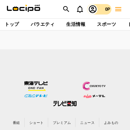
0P
トップ
バラエティ
生活情報
スポーツ
番組
ショート
プレミアム
ニュース
よみもの