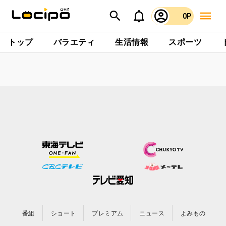
0P
トップ
バラエティ
生活情報
スポーツ
番組
ショート
プレミアム
ニュース
よみもの