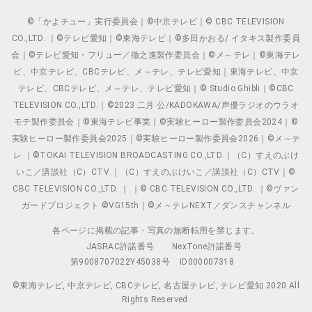
©「かよチュー」実行委員会｜©中京テレビ｜© CBC TELEVISION
CO.,LTD. ｜©テレビ愛知｜©東海テレビ｜©多田かおる/ イタキス製作委員
会｜©テレビ愛知・フリュー／徹之進製作委員会｜©メ～テレ｜©東海テレ
ビ、中京テレビ、CBCテレビ、メ～テレ、テレビ愛知｜東海テレビ、中京
テレビ、CBCテレビ、メ～テレ、テレビ愛知｜© Studio Ghibli｜©CBC
TELEVISION CO.,LTD.｜©2023 二月 公/KADOKAWA/声優ラジオのウラオ
モテ製作委員会｜©東海テレビ事業｜©実験ヒーロー製作委員会2024｜©
実験ヒーロー製作委員会2025｜©実験ヒーロー製作委員会2026｜©メ～テ
レ ｜©TOKAI TELEVISION BROADCASTING CO.,LTD.｜（C）すえのぶけ
いこ／講談社（C）CTV ｜（C）すえのぶけいこ／講談社（C）CTV｜©
CBC TELEVISION CO.,LTD. ｜ ｜© CBC TELEVISION CO.,LTD. ｜©ヴァン
ガードプロジェクト ©VG15th｜©メ～テレNEXT／ダンスチャンネル
各ページに掲載の記事・写真の無断転用を禁じます。
JASRAC許諾番号
NexTone許諾番号
第9008707022Y45038号
ID000007318
©東海テレビ, 中京テレビ, CBCテレビ, 名古屋テレビ, テレビ愛知 2020 All
Rights Reserved.