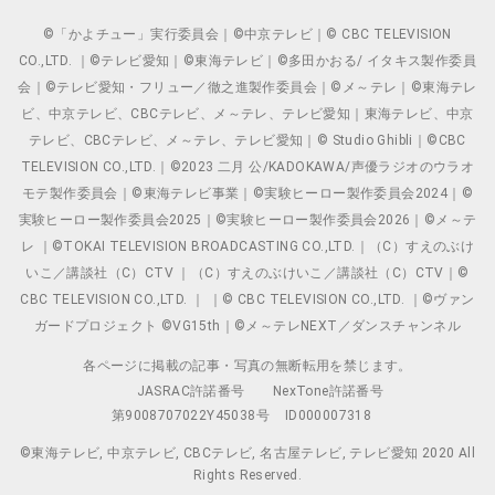
©「かよチュー」実行委員会｜©中京テレビ｜© CBC TELEVISION
CO.,LTD. ｜©テレビ愛知｜©東海テレビ｜©多田かおる/ イタキス製作委員
会｜©テレビ愛知・フリュー／徹之進製作委員会｜©メ～テレ｜©東海テレ
ビ、中京テレビ、CBCテレビ、メ～テレ、テレビ愛知｜東海テレビ、中京
テレビ、CBCテレビ、メ～テレ、テレビ愛知｜© Studio Ghibli｜©CBC
TELEVISION CO.,LTD.｜©2023 二月 公/KADOKAWA/声優ラジオのウラオ
モテ製作委員会｜©東海テレビ事業｜©実験ヒーロー製作委員会2024｜©
実験ヒーロー製作委員会2025｜©実験ヒーロー製作委員会2026｜©メ～テ
レ ｜©TOKAI TELEVISION BROADCASTING CO.,LTD.｜（C）すえのぶけ
いこ／講談社（C）CTV ｜（C）すえのぶけいこ／講談社（C）CTV｜©
CBC TELEVISION CO.,LTD. ｜ ｜© CBC TELEVISION CO.,LTD. ｜©ヴァン
ガードプロジェクト ©VG15th｜©メ～テレNEXT／ダンスチャンネル
各ページに掲載の記事・写真の無断転用を禁じます。
JASRAC許諾番号
NexTone許諾番号
第9008707022Y45038号
ID000007318
©東海テレビ, 中京テレビ, CBCテレビ, 名古屋テレビ, テレビ愛知 2020 All
Rights Reserved.