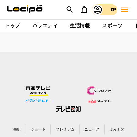
0P
トップ
バラエティ
生活情報
スポーツ
番組
ショート
プレミアム
ニュース
よみもの