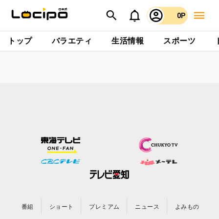
0P
トップ
バラエティ
生活情報
スポーツ
番組
ショート
プレミアム
ニュース
よみもの