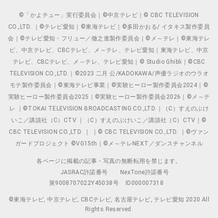
©「かよチュー」実行委員会｜©中京テレビ｜© CBC TELEVISION
CO.,LTD. ｜©テレビ愛知｜©東海テレビ｜©多田かおる/ イタキス製作委員
会｜©テレビ愛知・フリュー／徹之進製作委員会｜©メ～テレ｜©東海テレ
ビ、中京テレビ、CBCテレビ、メ～テレ、テレビ愛知｜東海テレビ、中京
テレビ、CBCテレビ、メ～テレ、テレビ愛知｜© Studio Ghibli｜©CBC
TELEVISION CO.,LTD.｜©2023 二月 公/KADOKAWA/声優ラジオのウラオ
モテ製作委員会｜©東海テレビ事業｜©実験ヒーロー製作委員会2024｜©
実験ヒーロー製作委員会2025｜©実験ヒーロー製作委員会2026｜©メ～テ
レ ｜©TOKAI TELEVISION BROADCASTING CO.,LTD.｜（C）すえのぶけ
いこ／講談社（C）CTV ｜（C）すえのぶけいこ／講談社（C）CTV｜©
CBC TELEVISION CO.,LTD. ｜ ｜© CBC TELEVISION CO.,LTD. ｜©ヴァン
ガードプロジェクト ©VG15th｜©メ～テレNEXT／ダンスチャンネル
各ページに掲載の記事・写真の無断転用を禁じます。
JASRAC許諾番号
NexTone許諾番号
第9008707022Y45038号
ID000007318
©東海テレビ, 中京テレビ, CBCテレビ, 名古屋テレビ, テレビ愛知 2020 All
Rights Reserved.