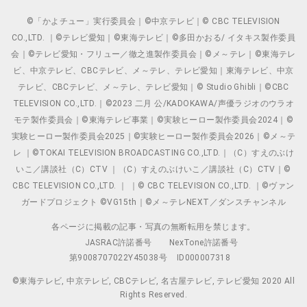
©「かよチュー」実行委員会｜©中京テレビ｜© CBC TELEVISION
CO.,LTD. ｜©テレビ愛知｜©東海テレビ｜©多田かおる/ イタキス製作委員
会｜©テレビ愛知・フリュー／徹之進製作委員会｜©メ～テレ｜©東海テレ
ビ、中京テレビ、CBCテレビ、メ～テレ、テレビ愛知｜東海テレビ、中京
テレビ、CBCテレビ、メ～テレ、テレビ愛知｜© Studio Ghibli｜©CBC
TELEVISION CO.,LTD.｜©2023 二月 公/KADOKAWA/声優ラジオのウラオ
モテ製作委員会｜©東海テレビ事業｜©実験ヒーロー製作委員会2024｜©
実験ヒーロー製作委員会2025｜©実験ヒーロー製作委員会2026｜©メ～テ
レ ｜©TOKAI TELEVISION BROADCASTING CO.,LTD.｜（C）すえのぶけ
いこ／講談社（C）CTV ｜（C）すえのぶけいこ／講談社（C）CTV｜©
CBC TELEVISION CO.,LTD. ｜ ｜© CBC TELEVISION CO.,LTD. ｜©ヴァン
ガードプロジェクト ©VG15th｜©メ～テレNEXT／ダンスチャンネル
各ページに掲載の記事・写真の無断転用を禁じます。
JASRAC許諾番号
NexTone許諾番号
第9008707022Y45038号
ID000007318
©東海テレビ, 中京テレビ, CBCテレビ, 名古屋テレビ, テレビ愛知 2020 All
Rights Reserved.