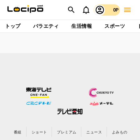
0P
トップ
バラエティ
生活情報
スポーツ
番組
ショート
プレミアム
ニュース
よみもの