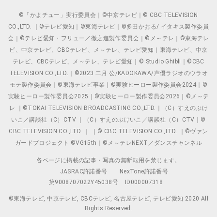
©「かよチュー」実行委員会｜©中京テレビ｜© CBC TELEVISION
CO.,LTD. ｜©テレビ愛知｜©東海テレビ｜©多田かおる/ イタキス製作委員
会｜©テレビ愛知・フリュー／徹之進製作委員会｜©メ～テレ｜©東海テレ
ビ、中京テレビ、CBCテレビ、メ～テレ、テレビ愛知｜東海テレビ、中京
テレビ、CBCテレビ、メ～テレ、テレビ愛知｜© Studio Ghibli｜©CBC
TELEVISION CO.,LTD.｜©2023 二月 公/KADOKAWA/声優ラジオのウラオ
モテ製作委員会｜©東海テレビ事業｜©実験ヒーロー製作委員会2024｜©
実験ヒーロー製作委員会2025｜©実験ヒーロー製作委員会2026｜©メ～テ
レ ｜©TOKAI TELEVISION BROADCASTING CO.,LTD.｜（C）すえのぶけ
いこ／講談社（C）CTV ｜（C）すえのぶけいこ／講談社（C）CTV｜©
CBC TELEVISION CO.,LTD. ｜ ｜© CBC TELEVISION CO.,LTD. ｜©ヴァン
ガードプロジェクト ©VG15th｜©メ～テレNEXT／ダンスチャンネル
各ページに掲載の記事・写真の無断転用を禁じます。
JASRAC許諾番号
NexTone許諾番号
第9008707022Y45038号
ID000007318
©東海テレビ, 中京テレビ, CBCテレビ, 名古屋テレビ, テレビ愛知 2020 All
Rights Reserved.