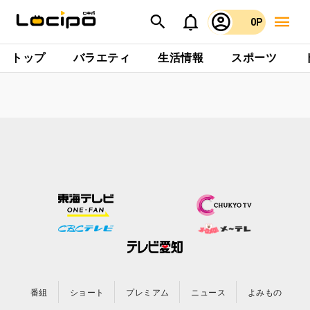
0P
トップ
バラエティ
生活情報
スポーツ
番組
ショート
プレミアム
ニュース
よみもの