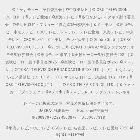
©「かよチュー」実行委員会｜©中京テレビ｜© CBC TELEVISION
CO.,LTD. ｜©テレビ愛知｜©東海テレビ｜©多田かおる/ イタキス製作委員
会｜©テレビ愛知・フリュー／徹之進製作委員会｜©メ～テレ｜©東海テレ
ビ、中京テレビ、CBCテレビ、メ～テレ、テレビ愛知｜東海テレビ、中京
テレビ、CBCテレビ、メ～テレ、テレビ愛知｜© Studio Ghibli｜©CBC
TELEVISION CO.,LTD.｜©2023 二月 公/KADOKAWA/声優ラジオのウラオ
モテ製作委員会｜©東海テレビ事業｜©実験ヒーロー製作委員会2024｜©
実験ヒーロー製作委員会2025｜©実験ヒーロー製作委員会2026｜©メ～テ
レ ｜©TOKAI TELEVISION BROADCASTING CO.,LTD.｜（C）すえのぶけ
いこ／講談社（C）CTV ｜（C）すえのぶけいこ／講談社（C）CTV｜©
CBC TELEVISION CO.,LTD. ｜ ｜© CBC TELEVISION CO.,LTD. ｜©ヴァン
ガードプロジェクト ©VG15th｜©メ～テレNEXT／ダンスチャンネル
各ページに掲載の記事・写真の無断転用を禁じます。
JASRAC許諾番号
NexTone許諾番号
第9008707022Y45038号
ID000007318
©東海テレビ, 中京テレビ, CBCテレビ, 名古屋テレビ, テレビ愛知 2020 All
Rights Reserved.