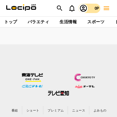
0P
トップ
バラエティ
生活情報
スポーツ
番組
ショート
プレミアム
ニュース
よみもの