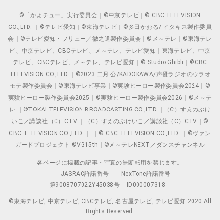
©「かよチュー」実行委員会｜©中京テレビ｜© CBC TELEVISION
CO.,LTD. ｜©テレビ愛知｜©東海テレビ｜©多田かおる/ イタキス製作委員
会｜©テレビ愛知・フリュー／徹之進製作委員会｜©メ～テレ｜©東海テレ
ビ、中京テレビ、CBCテレビ、メ～テレ、テレビ愛知｜東海テレビ、中京
テレビ、CBCテレビ、メ～テレ、テレビ愛知｜© Studio Ghibli｜©CBC
TELEVISION CO.,LTD.｜©2023 二月 公/KADOKAWA/声優ラジオのウラオ
モテ製作委員会｜©東海テレビ事業｜©実験ヒーロー製作委員会2024｜©
実験ヒーロー製作委員会2025｜©実験ヒーロー製作委員会2026｜©メ～テ
レ ｜©TOKAI TELEVISION BROADCASTING CO.,LTD.｜（C）すえのぶけ
いこ／講談社（C）CTV ｜（C）すえのぶけいこ／講談社（C）CTV｜©
CBC TELEVISION CO.,LTD. ｜ ｜© CBC TELEVISION CO.,LTD. ｜©ヴァン
ガードプロジェクト ©VG15th｜©メ～テレNEXT／ダンスチャンネル
各ページに掲載の記事・写真の無断転用を禁じます。
JASRAC許諾番号
NexTone許諾番号
第9008707022Y45038号
ID000007318
©東海テレビ, 中京テレビ, CBCテレビ, 名古屋テレビ, テレビ愛知 2020 All
Rights Reserved.