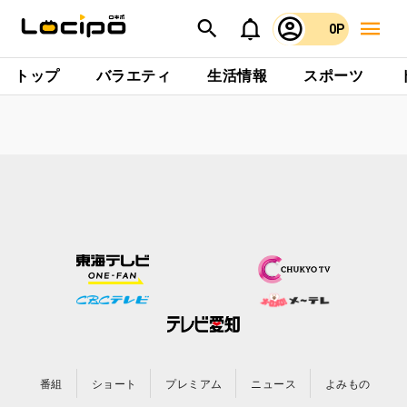
0P
トップ
バラエティ
生活情報
スポーツ
番組
ショート
プレミアム
ニュース
よみもの