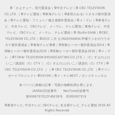
©「かよチュー」実行委員会｜©中京テレビ｜© CBC TELEVISION
CO.,LTD. ｜©テレビ愛知｜©東海テレビ｜©多田かおる/ イタキス製作委員
会｜©テレビ愛知・フリュー／徹之進製作委員会｜©メ～テレ｜©東海テレ
ビ、中京テレビ、CBCテレビ、メ～テレ、テレビ愛知｜東海テレビ、中京
テレビ、CBCテレビ、メ～テレ、テレビ愛知｜© Studio Ghibli｜©CBC
TELEVISION CO.,LTD.｜©2023 二月 公/KADOKAWA/声優ラジオのウラオ
モテ製作委員会｜©東海テレビ事業｜©実験ヒーロー製作委員会2024｜©
実験ヒーロー製作委員会2025｜©実験ヒーロー製作委員会2026｜©メ～テ
レ ｜©TOKAI TELEVISION BROADCASTING CO.,LTD.｜（C）すえのぶけ
いこ／講談社（C）CTV ｜（C）すえのぶけいこ／講談社（C）CTV｜©
CBC TELEVISION CO.,LTD. ｜ ｜© CBC TELEVISION CO.,LTD. ｜©ヴァン
ガードプロジェクト ©VG15th｜©メ～テレNEXT／ダンスチャンネル
各ページに掲載の記事・写真の無断転用を禁じます。
JASRAC許諾番号
NexTone許諾番号
第9008707022Y45038号
ID000007318
©東海テレビ, 中京テレビ, CBCテレビ, 名古屋テレビ, テレビ愛知 2020 All
Rights Reserved.