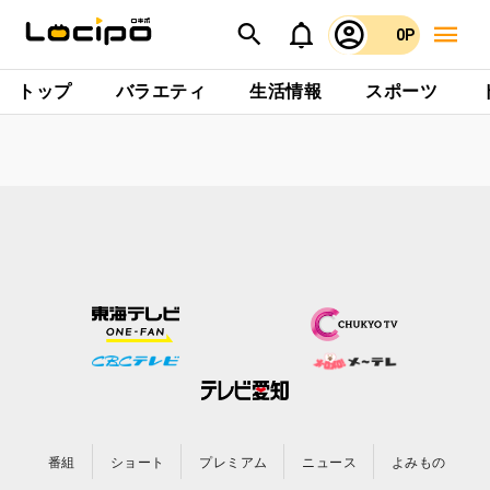
0P
トップ
バラエティ
生活情報
スポーツ
番組
ショート
プレミアム
ニュース
よみもの