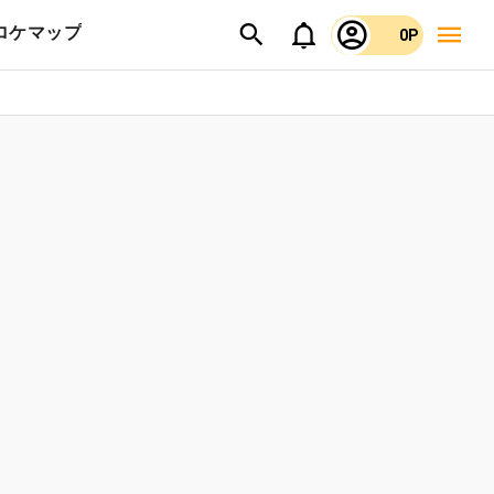
ロケマップ
0P