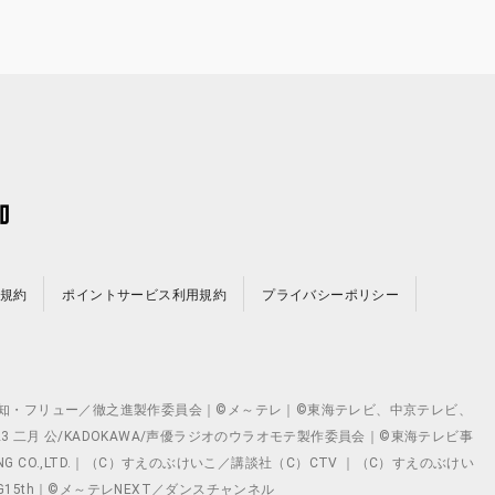
規約
ポイントサービス利用規約
プライバシーポリシー
©テレビ愛知・フリュー／徹之進製作委員会｜©メ～テレ｜©東海テレビ、中京テレビ、
©2023 二月 公/KADOKAWA/声優ラジオのウラオモテ製作委員会｜©東海テレビ事
ING CO.,LTD.｜（C）すえのぶけいこ／講談社（C）CTV ｜（C）すえのぶけい
クト ©VG15th｜©メ～テレNEXT／ダンスチャンネル