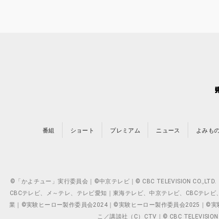
番組
ショート
プレミアム
ニュース
よみも
©「かよチュー」実行委員会｜©中京テレビ｜© CBC TELEVISION C
CBCテレビ、メ～テレ、テレビ愛知｜東海テレビ、中京テレビ、CBCテレビ、メ～テレ、テ
業｜©実験ヒーロー製作委員会2024｜©実験ヒーロー製作委員会2025｜©実験ヒーロー
こ／講談社（C）CTV｜© CBC TELEVISION