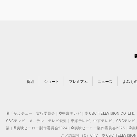
番組
ショート
プレミアム
ニュース
よみも
©「かよチュー」実行委員会｜©中京テレビ｜© CBC TELEVISION C
CBCテレビ、メ～テレ、テレビ愛知｜東海テレビ、中京テレビ、CBCテレビ、メ～テレ、テ
業｜©実験ヒーロー製作委員会2024｜©実験ヒーロー製作委員会2025｜©実験ヒーロー
こ／講談社（C）CTV｜© CBC TELEVISION