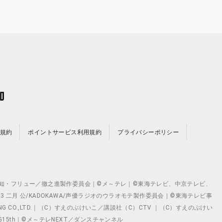
規約
ポイントサービス利用規約
プライバシーポリシー
©テレビ愛知・フリュー／徹之進製作委員会｜©メ～テレ｜©東海テレビ、中京テレビ、
©2023 二月 公/KADOKAWA/声優ラジオのウラオモテ製作委員会｜©東海テレビ事
ING CO.,LTD.｜（C）すえのぶけいこ／講談社（C）CTV ｜（C）すえのぶけい
クト ©VG15th｜©メ～テレNEXT／ダンスチャンネル