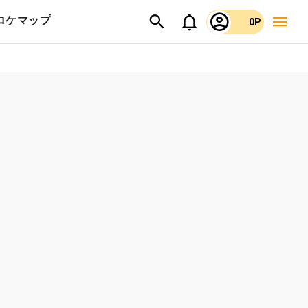
ロケマップ
0P