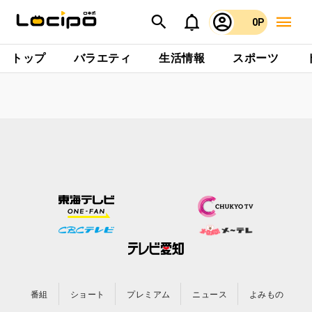
0P
トップ
バラエティ
生活情報
スポーツ
番組
ショート
プレミアム
ニュース
よみもの