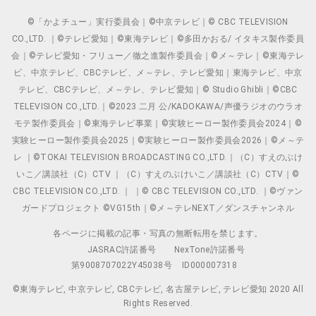
©「かよチュー」実行委員会｜©中京テレビ｜© CBC TELEVISION
CO.,LTD. ｜©テレビ愛知｜©東海テレビ｜©多田かおる/ イタキス製作委員
会｜©テレビ愛知・フリュー／徹之進製作委員会｜©メ～テレ｜©東海テレ
ビ、中京テレビ、CBCテレビ、メ～テレ、テレビ愛知｜東海テレビ、中京
テレビ、CBCテレビ、メ～テレ、テレビ愛知｜© Studio Ghibli｜©CBC
TELEVISION CO.,LTD.｜©2023 二月 公/KADOKAWA/声優ラジオのウラオ
モテ製作委員会｜©東海テレビ事業｜©実験ヒーロー製作委員会2024｜©
実験ヒーロー製作委員会2025｜©実験ヒーロー製作委員会2026｜©メ～テ
レ ｜©TOKAI TELEVISION BROADCASTING CO.,LTD.｜（C）すえのぶけ
いこ／講談社（C）CTV ｜（C）すえのぶけいこ／講談社（C）CTV｜©
CBC TELEVISION CO.,LTD. ｜ ｜© CBC TELEVISION CO.,LTD. ｜©ヴァン
ガードプロジェクト ©VG15th｜©メ～テレNEXT／ダンスチャンネル
各ページに掲載の記事・写真の無断転用を禁じます。
JASRAC許諾番号
NexTone許諾番号
第9008707022Y45038号
ID000007318
©東海テレビ, 中京テレビ, CBCテレビ, 名古屋テレビ, テレビ愛知 2020 All
Rights Reserved.