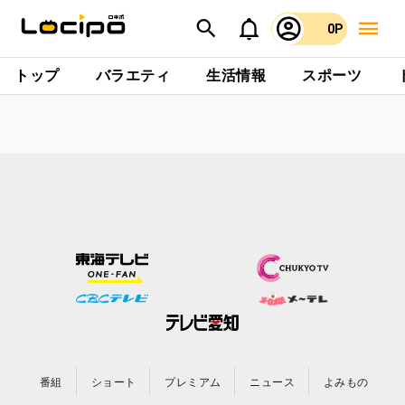
0P
トップ
バラエティ
生活情報
スポーツ
番組
ショート
プレミアム
ニュース
よみもの