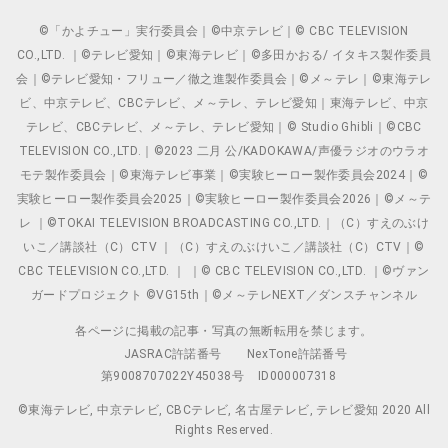
©「かよチュー」実行委員会｜©中京テレビ｜© CBC TELEVISION
CO.,LTD. ｜©テレビ愛知｜©東海テレビ｜©多田かおる/ イタキス製作委員
会｜©テレビ愛知・フリュー／徹之進製作委員会｜©メ～テレ｜©東海テレ
ビ、中京テレビ、CBCテレビ、メ～テレ、テレビ愛知｜東海テレビ、中京
テレビ、CBCテレビ、メ～テレ、テレビ愛知｜© Studio Ghibli｜©CBC
TELEVISION CO.,LTD.｜©2023 二月 公/KADOKAWA/声優ラジオのウラオ
モテ製作委員会｜©東海テレビ事業｜©実験ヒーロー製作委員会2024｜©
実験ヒーロー製作委員会2025｜©実験ヒーロー製作委員会2026｜©メ～テ
レ ｜©TOKAI TELEVISION BROADCASTING CO.,LTD.｜（C）すえのぶけ
いこ／講談社（C）CTV ｜（C）すえのぶけいこ／講談社（C）CTV｜©
CBC TELEVISION CO.,LTD. ｜ ｜© CBC TELEVISION CO.,LTD. ｜©ヴァン
ガードプロジェクト ©VG15th｜©メ～テレNEXT／ダンスチャンネル
各ページに掲載の記事・写真の無断転用を禁じます。
JASRAC許諾番号
NexTone許諾番号
第9008707022Y45038号
ID000007318
©東海テレビ, 中京テレビ, CBCテレビ, 名古屋テレビ, テレビ愛知 2020 All
Rights Reserved.