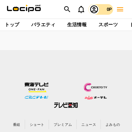
0P
トップ
バラエティ
生活情報
スポーツ
番組
ショート
プレミアム
ニュース
よみもの