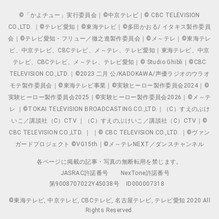
©「かよチュー」実行委員会｜©中京テレビ｜© CBC TELEVISION
CO.,LTD. ｜©テレビ愛知｜©東海テレビ｜©多田かおる/ イタキス製作委員
会｜©テレビ愛知・フリュー／徹之進製作委員会｜©メ～テレ｜©東海テレ
ビ、中京テレビ、CBCテレビ、メ～テレ、テレビ愛知｜東海テレビ、中京
テレビ、CBCテレビ、メ～テレ、テレビ愛知｜© Studio Ghibli｜©CBC
TELEVISION CO.,LTD.｜©2023 二月 公/KADOKAWA/声優ラジオのウラオ
モテ製作委員会｜©東海テレビ事業｜©実験ヒーロー製作委員会2024｜©
実験ヒーロー製作委員会2025｜©実験ヒーロー製作委員会2026｜©メ～テ
レ ｜©TOKAI TELEVISION BROADCASTING CO.,LTD.｜（C）すえのぶけ
いこ／講談社（C）CTV ｜（C）すえのぶけいこ／講談社（C）CTV｜©
CBC TELEVISION CO.,LTD. ｜ ｜© CBC TELEVISION CO.,LTD. ｜©ヴァン
ガードプロジェクト ©VG15th｜©メ～テレNEXT／ダンスチャンネル
各ページに掲載の記事・写真の無断転用を禁じます。
JASRAC許諾番号
NexTone許諾番号
第9008707022Y45038号
ID000007318
©東海テレビ, 中京テレビ, CBCテレビ, 名古屋テレビ, テレビ愛知 2020 All
Rights Reserved.